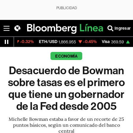
PUBLICIDAD
Ingresar
-0.32%
ETH/USD
-0.45%
Visa
+1.07%
Me
1,866.955
369.59
ECONOMÍA
Desacuerdo de Bowman
sobre tasas es el primero
que tiene un gobernador
de la Fed desde 2005
Michelle Bowman estaba a favor de un recorte de 25
puntos básicos, según un comunicado del banco
central