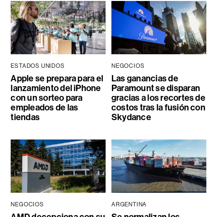
ESTADOS UNIDOS
NEGOCIOS
Apple se prepara para el
Las ganancias de
lanzamiento del iPhone
Paramount se disparan
con un sorteo para
gracias a los recortes de
empleados de las
costos tras la fusión con
tiendas
Skydance
NEGOCIOS
ARGENTINA
AMD decepciona con su
Se normalizan los