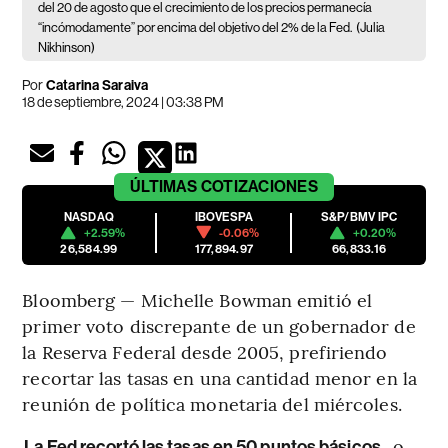
del 20 de agosto que el crecimiento de los precios permanecía
“incómodamente” por encima del objetivo del 2% de la Fed.
(Julia
Nikhinson)
Por
Catarina Saraiva
18 de septiembre, 2024 | 03:38 PM
ÚLTIMAS
COTIZACIONES
NASDAQ
IBOVESPA
S&P/BMV IPC
+2.59%
-0.06%
+0.20%
26,584.99
177,894.97
66,833.16
Bloomberg — Michelle Bowman emitió el
primer voto discrepante de un gobernador de
la Reserva Federal desde 2005, prefiriendo
recortar las tasas en una cantidad menor en la
reunión de política monetaria del miércoles.
, o
La Fed recortó las tasas en 50 puntos básicos