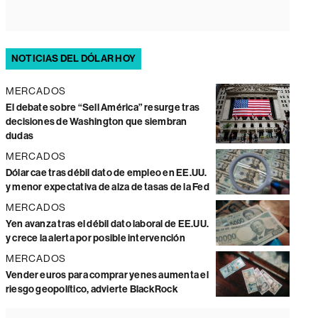
NOTICIAS DEL DÓLAR HOY
MERCADOS
El debate sobre “Sell América” resurge tras
decisiones de Washington que siembran
dudas
MERCADOS
Dólar cae tras débil dato de empleo en EE.UU.
y menor expectativa de alza de tasas de la Fed
MERCADOS
Yen avanza tras el débil dato laboral de EE.UU.
y crece la alerta por posible intervención
MERCADOS
Vender euros para comprar yenes aumenta el
riesgo geopolítico, advierte BlackRock