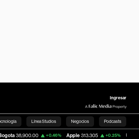
Ingresar
ecnología
Línea Studios
Negocios
Podcasts
00.00
Apple
313.305
USD COP
3,159.60
+0.46%
+0.25%
English