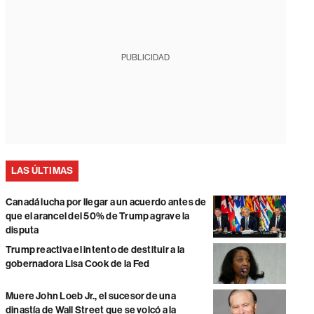
PUBLICIDAD
LAS ÚLTIMAS
Canadá lucha por llegar a un acuerdo antes de
que el arancel del 50% de Trump agrave la
disputa
Trump reactiva el intento de destituir a la
gobernadora Lisa Cook de la Fed
Muere John Loeb Jr., el sucesor de una
dinastía de Wall Street que se volcó a la