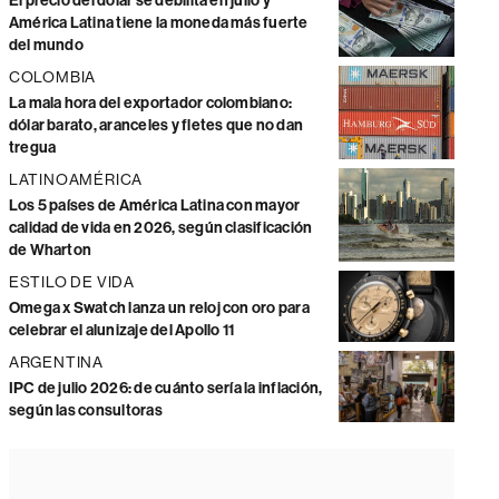
El precio del dólar se debilita en julio y
América Latina tiene la moneda más fuerte
del mundo
COLOMBIA
La mala hora del exportador colombiano:
dólar barato, aranceles y fletes que no dan
tregua
LATINOAMÉRICA
Los 5 países de América Latina con mayor
calidad de vida en 2026, según clasificación
de Wharton
ESTILO DE VIDA
Omega x Swatch lanza un reloj con oro para
celebrar el alunizaje del Apollo 11
ARGENTINA
IPC de julio 2026: de cuánto sería la inflación,
según las consultoras