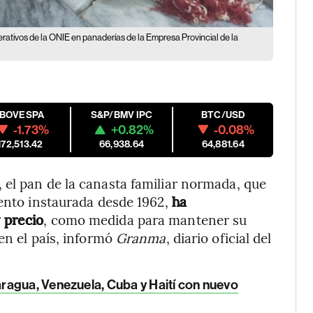
rativos de la ONIE en panaderías de la Empresa Provincial de la
IBOVESPA
S&P/BMV IPC
BTC/USD
-1.73%
+0.82%
-0.08%
172,513.42
66,938.64
64,881.64
 el pan de la canasta familiar normada, que
iento instaurada desde 1962,
ha
 precio
, como medida para mantener su
en el país, informó
Granma
, diario oficial del
ragua, Venezuela, Cuba y Haití con nuevo