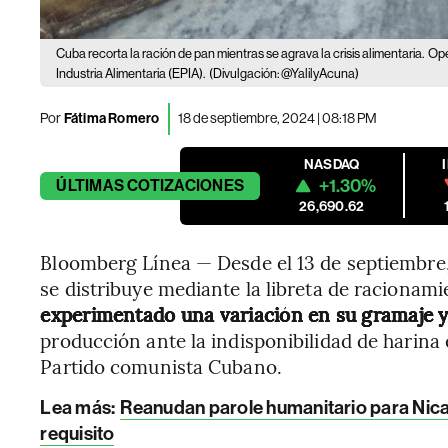
Cuba recorta la ración de pan mientras se agrava la crisis alimentaria.
Ope
Industria Alimentaria (EPIA).
(Divulgación: @YalilyAcuna)
Por
Fátima Romero
18 de septiembre, 2024 | 08:18 PM
NASDAQ
+1.30%
ÚLTIMAS
COTIZACIONES
26,690.62
Bloomberg Línea — Desde el 13 de septiembre,
se distribuye mediante la libreta de racionam
experimentado una variación en su gramaje y
producción ante la indisponibilidad de harina 
Partido comunista Cubano.
Lea más:
Reanudan parole humanitario para Nica
requisito