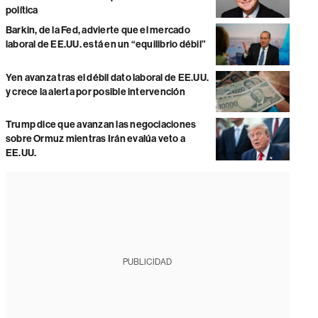
política
Barkin, de la Fed, advierte que el mercado
laboral de EE.UU. está en un “equilibrio débil”
Yen avanza tras el débil dato laboral de EE.UU.
y crece la alerta por posible intervención
Trump dice que avanzan las negociaciones
sobre Ormuz mientras Irán evalúa veto a
EE.UU.
PUBLICIDAD