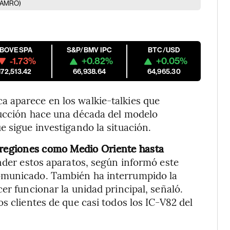
 AMRO)
IBOVESPA
S&P/BMV IPC
BTC/USD
-1.73%
+0.82%
+0.05%
172,513.42
66,938.64
64,965.30
 aparece en los walkie-talkies que
ducción hace una década del modelo
e sigue investigando la situación.
a regiones como Medio Oriente hasta
ender estos aparatos, según informó este
omunicado. También ha interrumpido la
er funcionar la unidad principal, señaló.
s clientes de que casi todos los IC-V82 del