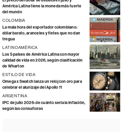
El precio del dólar se debilita en julio y
América Latina tiene la moneda más fuerte
del mundo
COLOMBIA
La mala hora del exportador colombiano:
dólar barato, aranceles y fletes que no dan
tregua
LATINOAMÉRICA
Los 5 países de América Latina con mayor
calidad de vida en 2026, según clasificación
de Wharton
ESTILO DE VIDA
Omega x Swatch lanza un reloj con oro para
celebrar el alunizaje del Apollo 11
ARGENTINA
IPC de julio 2026: de cuánto sería la inflación,
según las consultoras