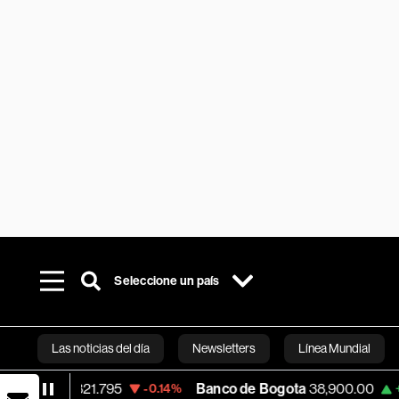
Seleccione un país
Las noticias del día
Newsletters
Línea Mundial
821.795
Banco de Bogota
38,900.00
App
-0.14%
+0.46%
Bloomberg 