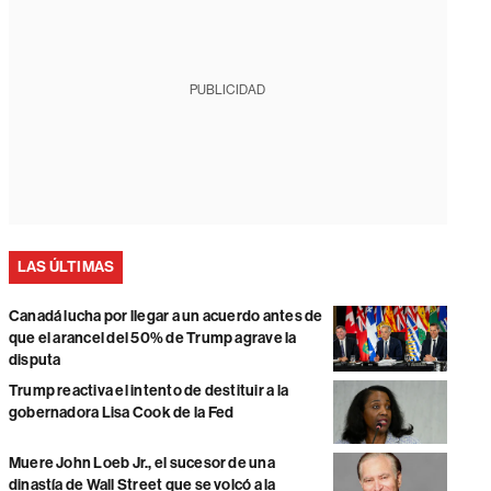
PUBLICIDAD
LAS ÚLTIMAS
Canadá lucha por llegar a un acuerdo antes de
que el arancel del 50% de Trump agrave la
disputa
Trump reactiva el intento de destituir a la
gobernadora Lisa Cook de la Fed
Muere John Loeb Jr., el sucesor de una
dinastía de Wall Street que se volcó a la