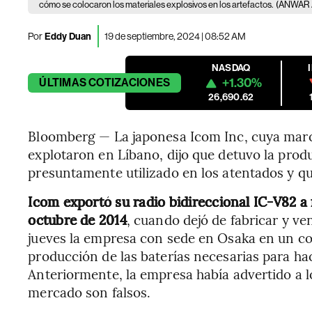
cómo se colocaron los materiales explosivos en los artefactos.
(ANWAR
Por
Eddy Duan
19 de septiembre, 2024 | 08:52 AM
NASDAQ
+1.30%
ÚLTIMAS
COTIZACIONES
26,690.62
Bloomberg — La japonesa Icom Inc, cuya marca
explotaron en Líbano, dijo que detuvo la pro
presuntamente utilizado en los atentados y qu
Icom exportó su radio bidireccional IC-V82 
octubre de 2014
, cuando dejó de fabricar y v
jueves la empresa con sede en Osaka en un c
producción de las baterías necesarias para hac
Anteriormente, la empresa había advertido a lo
mercado son falsos.