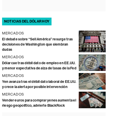
NOTICIAS DEL DÓLAR HOY
MERCADOS
El debate sobre “Sell América” resurge tras
decisiones de Washington que siembran
dudas
MERCADOS
Dólar cae tras débil dato de empleo en EE.UU.
y menor expectativa de alza de tasas de la Fed
MERCADOS
Yen avanza tras el débil dato laboral de EE.UU.
y crece la alerta por posible intervención
MERCADOS
Vender euros para comprar yenes aumenta el
riesgo geopolítico, advierte BlackRock