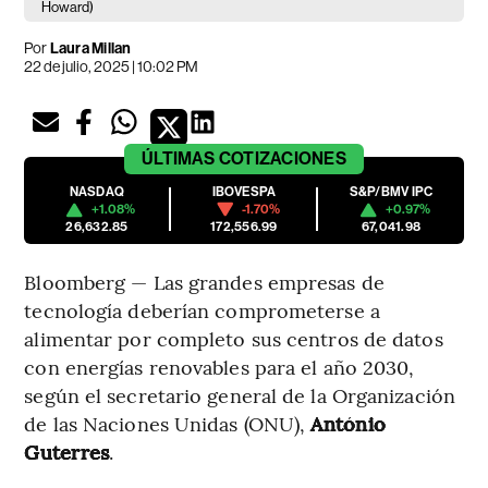
Howard)
Por
Laura Millan
22 de julio, 2025 | 10:02 PM
ÚLTIMAS
COTIZACIONES
NASDAQ
IBOVESPA
S&P/BMV IPC
+1.08%
-1.70%
+0.97%
26,632.85
172,556.99
67,041.98
Bloomberg — Las grandes empresas de
tecnología deberían comprometerse a
alimentar por completo sus centros de datos
con energías renovables para el año 2030,
según el secretario general de la Organización
de las Naciones Unidas (ONU),
António
Guterres
.