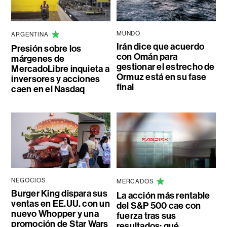
MUNDO
ARGENTINA
Irán dice que acuerdo
Presión sobre los
con Omán para
márgenes de
gestionar el estrecho de
MercadoLibre inquieta a
Ormuz está en su fase
inversores y acciones
final
caen en el Nasdaq
NEGOCIOS
MERCADOS
Burger King dispara sus
La acción más rentable
ventas en EE.UU. con un
del S&P 500 cae con
nuevo Whopper y una
fuerza tras sus
promoción de Star Wars
resultados: qué