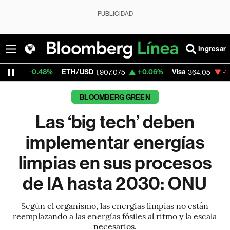
PUBLICIDAD
Ingresar
8%
ETH/USD
+0.06%
Visa
-1.73%
Mercad
1,907.075
364.05
BLOOMBERG GREEN
Las ‘big tech’ deben
implementar energías
limpias en sus procesos
de IA hasta 2030: ONU
Según el organismo, las energías limpias no están
reemplazando a las energías fósiles al ritmo y la escala
necesarios.