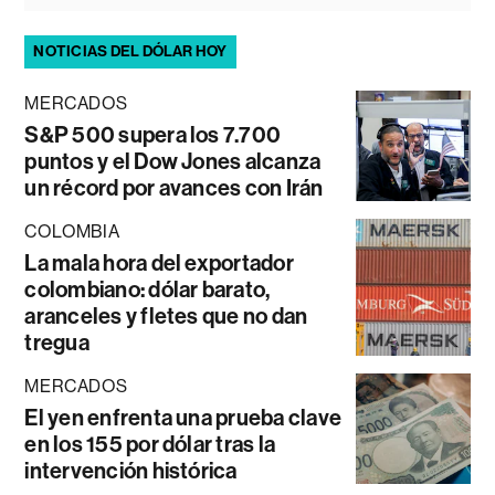
NOTICIAS DEL DÓLAR HOY
MERCADOS
S&P 500 supera los 7.700
puntos y el Dow Jones alcanza
un récord por avances con Irán
COLOMBIA
La mala hora del exportador
colombiano: dólar barato,
aranceles y fletes que no dan
tregua
MERCADOS
El yen enfrenta una prueba clave
en los 155 por dólar tras la
intervención histórica