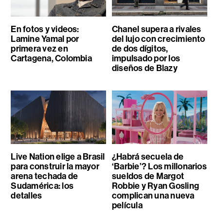
En fotos y videos:
Chanel supera a rivales
Lamine Yamal por
del lujo con crecimiento
primera vez en
de dos dígitos,
Cartagena, Colombia
impulsado por los
diseños de Blazy
Live Nation elige a Brasil
¿Habrá secuela de
para construir la mayor
‘Barbie’? Los millonarios
arena techada de
sueldos de Margot
Sudamérica: los
Robbie y Ryan Gosling
detalles
complican una nueva
película