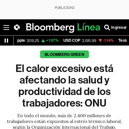
PUBLICIDAD
Ingresar
e
+1.97%
USD COP
-1.14%
Tesla
+1
309.25
3,195.99
327.26
BLOOMBERG GREEN
El calor excesivo está
afectando la salud y
productividad de los
trabajadores: ONU
En todo el mundo, más de 2.400 millones de
trabajadores están expuestos al estrés térmico laboral,
según la Organización Internacional del Trabajo.