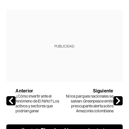
PUBLICIDAD
Anterior
Siguiente
¿Cómo invertir ante el
Ni los parques nacionales se
fenómeno de El Niño? Los
salvan: Greenpeace emite
activos y sectores que
preocupante alerta sobre
podrían ganar
Amazonía colombiana