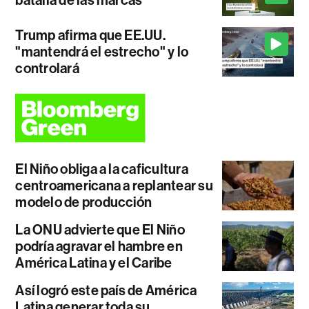
batalla de las marcas
Trump afirma que EE.UU.
"mantendrá el estrecho" y lo
controlará
El Niño obliga a la caficultura
centroamericana a replantear su
modelo de producción
La ONU advierte que El Niño
podría agravar el hambre en
América Latina y el Caribe
Así logró este país de América
Latina generar toda su