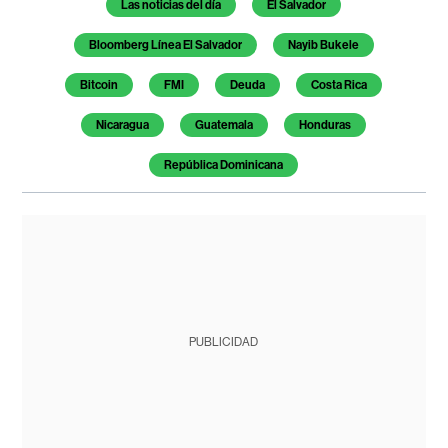
Las noticias del día
El Salvador
Bloomberg Línea El Salvador
Nayib Bukele
Bitcoin
FMI
Deuda
Costa Rica
Nicaragua
Guatemala
Honduras
República Dominicana
PUBLICIDAD