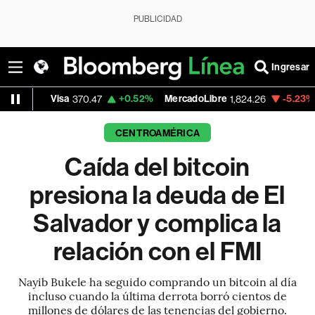
PUBLICIDAD
Ingresar
isa
+0.52%
MercadoLibre
-5.23%
Banco de 
370.47
1,824.26
CENTROAMÉRICA
Caída del bitcoin
presiona la deuda de El
Salvador y complica la
relación con el FMI
Nayib Bukele ha seguido comprando un bitcoin al día
incluso cuando la última derrota borró cientos de
millones de dólares de las tenencias del gobierno.