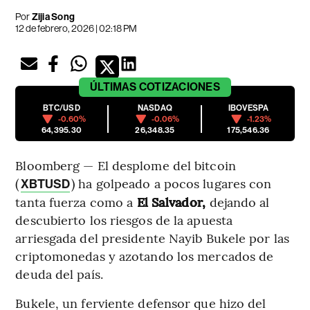
Por
Zijia Song
12 de febrero, 2026 | 02:18 PM
ÚLTIMAS
COTIZACIONES
BTC/USD
NASDAQ
IBOVESPA
-0.60%
-0.06%
-1.23%
64,395.30
26,348.35
175,546.36
Bloomberg — El desplome del bitcoin
(
) ha golpeado a pocos lugares con
XBTUSD
tanta fuerza como a
El Salvador,
dejando al
descubierto los riesgos de la apuesta
arriesgada del presidente Nayib Bukele por las
criptomonedas y azotando los mercados de
deuda del país.
Bukele, un ferviente defensor que hizo del