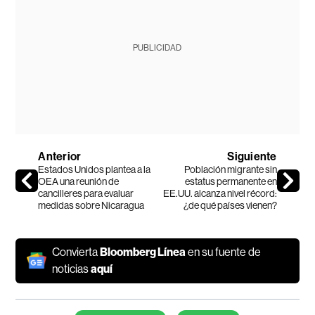
PUBLICIDAD
Anterior
Siguiente
Estados Unidos plantea a la
Población migrante sin
OEA una reunión de
estatus permanente en
cancilleres para evaluar
EE.UU. alcanza nivel récord:
medidas sobre Nicaragua
¿de qué países vienen?
Convierta
Bloomberg Línea
en su fuente de
noticias
aquí
Temas de este artículo