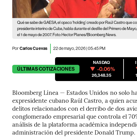
Qué se sabe de GAESA, el opaco ‘holding’ creado por Raúl Castro que c
presidente interino de Cuba, habla durante el desfile del Primero de Mayo
el 1 de mayo de 2007. Foto: Hector Planes/Bloomberg News.
Por
Carlos Cuevas
22 de mayo, 2026 | 05:45 PM
NASDAQ
-0.06%
ÚLTIMAS
COTIZACIONES
26,348.35
Bloomberg Línea — Estados Unidos no solo ha
expresidente cubano Raúl Castro, a quien ac
delitos relacionados con el derribo de dos av
conglomerado empresarial que controla el 70%
análisis de la plataforma académica independ
administración del presidente Donald Trump.