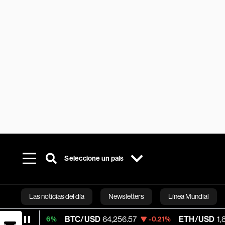
Seleccione un país
Las noticias del día
Newsletters
Línea Mundial
BTC/USD
64,256.57
ETH/USD
1,897.243
.16%
-0.21%
-
Bloomberg 