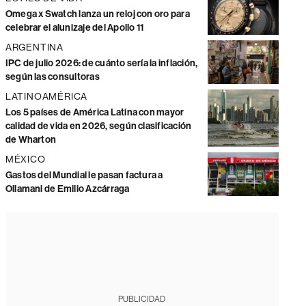
Omega x Swatch lanza un reloj con oro para
celebrar el alunizaje del Apollo 11
ARGENTINA
IPC de julio 2026: de cuánto sería la inflación,
según las consultoras
LATINOAMÉRICA
Los 5 países de América Latina con mayor
calidad de vida en 2026, según clasificación
de Wharton
MÉXICO
Gastos del Mundial le pasan factura a
Ollamani de Emilio Azcárraga
PUBLICIDAD