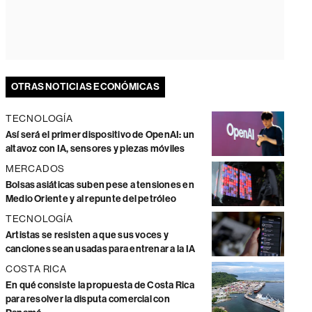
OTRAS NOTICIAS ECONÓMICAS
TECNOLOGÍA
Así será el primer dispositivo de OpenAI: un
altavoz con IA, sensores y piezas móviles
MERCADOS
Bolsas asiáticas suben pese a tensiones en
Medio Oriente y al repunte del petróleo
TECNOLOGÍA
Artistas se resisten a que sus voces y
canciones sean usadas para entrenar a la IA
COSTA RICA
En qué consiste la propuesta de Costa Rica
para resolver la disputa comercial con