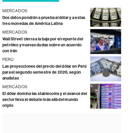
MERCADOS
Dos datos pondrán a prueba al dólar y a estas
tres monedas de América Latina
MERCADOS
Wall Street cierra a la baja por el repunte del
petróleo y nuevas dudas sobre un acuerdo
con Irán
PERÚ
Las proyecciones del precio del dólar en Perú
para el segundo semestre de 2026, según
analistas
MERCADOS
El dólar domina las stablecoins y el avance del
sector lleva el debate más allá del mundo
cripto