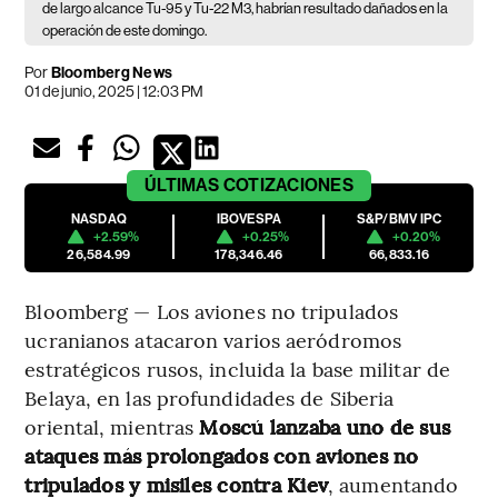
de largo alcance Tu-95 y Tu-22 M3, habrían resultado dañados en la
operación de este domingo.
Por
Bloomberg News
01 de junio, 2025 | 12:03 PM
ÚLTIMAS
COTIZACIONES
NASDAQ
IBOVESPA
S&P/BMV IPC
+2.59%
+0.25%
+0.20%
26,584.99
178,346.46
66,833.16
Bloomberg — Los aviones no tripulados
ucranianos atacaron varios aeródromos
estratégicos rusos, incluida la base militar de
Belaya, en las profundidades de Siberia
oriental, mientras
Moscú lanzaba uno de sus
ataques más prolongados con aviones no
tripulados y misiles contra Kiev
, aumentando