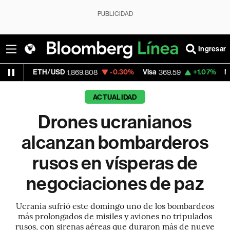
PUBLICIDAD
Ingresar
/USD
-0.30%
Visa
+1.07%
MercadoLibre
1,869.808
369.59
1
ACTUALIDAD
Drones ucranianos
alcanzan bombarderos
rusos en vísperas de
negociaciones de paz
Ucrania sufrió este domingo uno de los bombardeos
más prolongados de misiles y aviones no tripulados
rusos, con sirenas aéreas que duraron más de nueve