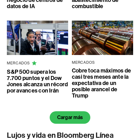
negocio de centros de
abastecimiento de
datos de IA
combustible
MERCADOS
MERCADOS
Cobre toca máximos de
S&P 500 supera los
casi tres meses ante la
7.700 puntos y el Dow
expectativa de un
Jones alcanza un récord
posible arancel de
por avances con Irán
Trump
Cargar más
Lujos y vida en Bloomberg Línea