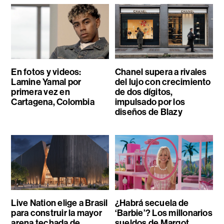
En fotos y videos:
Chanel supera a rivales
Lamine Yamal por
del lujo con crecimiento
primera vez en
de dos dígitos,
Cartagena, Colombia
impulsado por los
diseños de Blazy
Live Nation elige a Brasil
¿Habrá secuela de
para construir la mayor
‘Barbie’? Los millonarios
arena techada de
sueldos de Margot