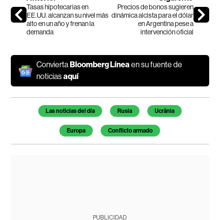
Tasas hipotecarias en
Precios de bonos sugieren
EE.UU. alcanzan su nivel más
dinámica alcista para el dólar
alto en un año y frenan la
en Argentina pese a
demanda
intervención oficial
Convierta
Bloomberg Línea
en su fuente de
noticias
aquí
Temas de este artículo
Las noticias del día
Rusia
Ucrânia
Europa
Conflicto armado
PUBLICIDAD