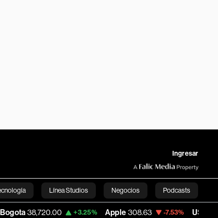
Ingresar
ecnología
Línea Studios
Negocios
Podcasts
8,720.00
Apple
308.63
USD COP
3,152.5
+3.25%
-7.53%
English