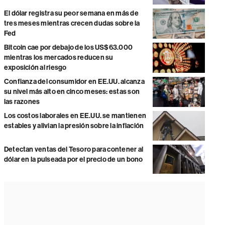
El dólar registra su peor semana en más de
tres meses mientras crecen dudas sobre la
Fed
Bitcoin cae por debajo de los US$63.000
mientras los mercados reducen su
exposición al riesgo
Confianza del consumidor en EE.UU. alcanza
su nivel más alto en cinco meses: estas son
las razones
Los costos laborales en EE.UU. se mantienen
estables y alivian la presión sobre la inflación
Detectan ventas del Tesoro para contener al
dólar en la pulseada por el precio de un bono