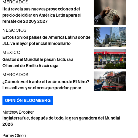
MERCADOS
Itaú revela sus nuevas proyecciones del
precio del dólar en América Latina para el
remate de 2026 y 2027
NEGOCIOS
Estos son los países de América Latina donde
JLL ve mayor potencial inmobiliario
MÉXICO
Gastos del Mundial le pasan factura a
Ollamani de Emilio Azcárraga
MERCADOS
¿Cómo invertir ante el fenómeno de El Niño?
Los activos y sectores que podrían ganar
OPINIÓN BLOOMBERG
Matthew Brooker
Inglaterra fue, después de todo, la gran ganadora del Mundial
2026
Parmy Olson