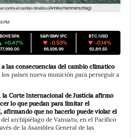
(Annika Hammerschlag)
ar contra el cambio climático.
:28 PM
IBOVESPA
S&P/BMV IPC
BTC/USD
+0.47%
-0.53%
-0.14%
177,999.00
66,936.99
62,811.55
 a las consecuencias del cambio climático
a los países nueva munición para perseguir a
,
la Corte Internacional de Justicia afirmó
cer lo que puedan para limitar el
C, afirmando que no hacerlo puede violar el
 del archipiélago de Vanuatu, en el Pacífico
avés de la Asamblea General de las