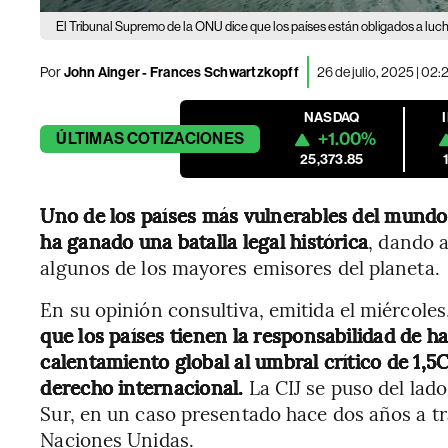
El Tribunal Supremo de la ONU dice que los países están obligados a luch
Por
John Ainger - Frances Schwartzkopff
26 de julio, 2025 | 02
NASDAQ
+1.00%
ÚLTIMAS
COTIZACIONES
25,373.85
Uno de los países más vulnerables del mundo
ha ganado una batalla legal histórica
, dando 
algunos de los mayores emisores del planeta.
En su opinión consultiva, emitida el miércoles
que los países tienen la responsabilidad de ha
calentamiento global al umbral crítico de 1,5
derecho internacional.
La CIJ se puso del lado
Sur, en un caso presentado hace dos años a tr
Naciones Unidas.