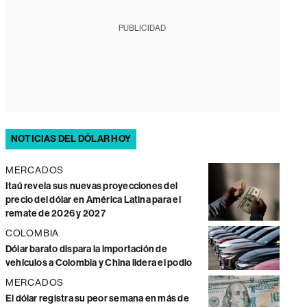
PUBLICIDAD
NOTICIAS DEL DÓLAR HOY
MERCADOS
Itaú revela sus nuevas proyecciones del
precio del dólar en América Latina para el
remate de 2026 y 2027
COLOMBIA
Dólar barato dispara la importación de
vehículos a Colombia y China lidera el podio
MERCADOS
El dólar registra su peor semana en más de