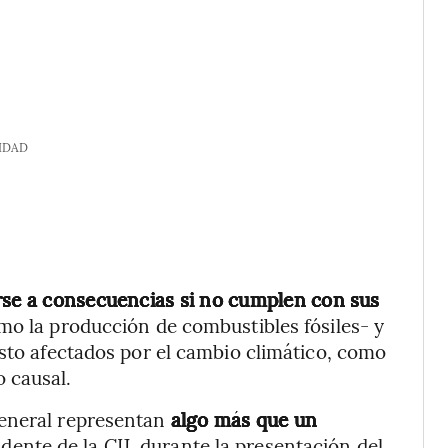
IDAD
rse a consecuencias si no cumplen con sus
omo la producción de combustibles fósiles- y
isto afectados por el cambio climático, como
 causal.
eneral representan
algo más que un
idente de la CIJ, durante la presentación del