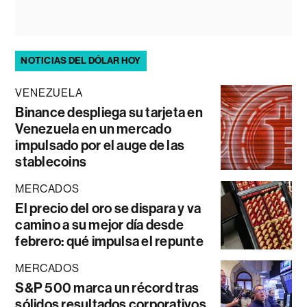
NOTICIAS DEL DÓLAR HOY
VENEZUELA
Binance despliega su tarjeta en
Venezuela en un mercado
impulsado por el auge de las
stablecoins
MERCADOS
El precio del oro se dispara y va
camino a su mejor día desde
febrero: qué impulsa el repunte
MERCADOS
S&P 500 marca un récord tras
sólidos resultados corporativos