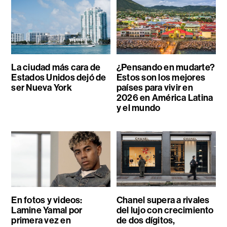
La ciudad más cara de
¿Pensando en mudarte?
Estados Unidos dejó de
Estos son los mejores
ser Nueva York
países para vivir en
2026 en América Latina
y el mundo
En fotos y videos:
Chanel supera a rivales
Lamine Yamal por
del lujo con crecimiento
primera vez en
de dos dígitos,