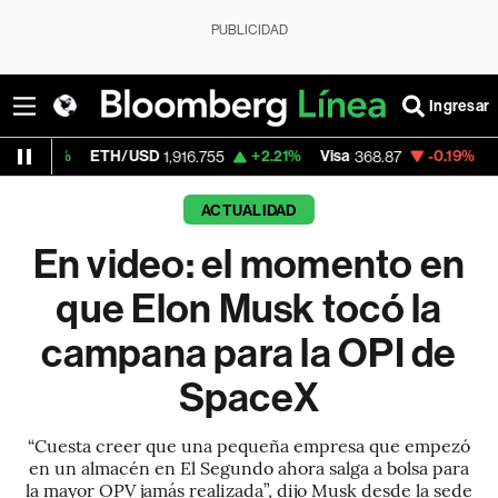
PUBLICIDAD
Ingresar
ETH/USD
+2.21%
Visa
-0.19%
MercadoLibr
1,916.755
368.87
ACTUALIDAD
En video: el momento en
que Elon Musk tocó la
campana para la OPI de
SpaceX
“Cuesta creer que una pequeña empresa que empezó
en un almacén en El Segundo ahora salga a bolsa para
la mayor OPV jamás realizada”, dijo Musk desde la sede