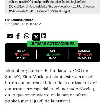
pública inicial (OPI) de Space Exploration Technologies Corp
(SpaceX), en el Nasdaq MarketSite de Nueva York, EE.UU., el viernes
12 de junio de 2026.
(Bloomberg/Michael Nagle)
Por
Fátima Romero
12 de junio, 2026 | 11:51 AM
ÚLTIMAS
COTIZACIONES
TESLA
OPI
NASDAQ
-2.09%
0.00%
-0.54%
320.41
19.00
26,440.93
Bloomberg Línea — El fundador y CEO de
SpaceX, Elon Musk, presionó este viernes el
botón que marca el inicio de la cotización de la
empresa aeroespacial en el mercado Nasdaq,
en lo que se convierte en la mayor oferta
pública inicial (OPI) de la historia.