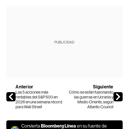
PUBLICIDAD
Anterior
Siguiente
Las 5 acciones más
Cómo se están fusionando
rentables del S&P 500 en
las guerras en Ucrania y
2026 en una semana récord
Medio Oriente, según
para Wall Street
Atlantic Council
Convierta
Bloomberg Línea
en su fuente de