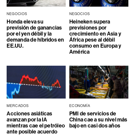
NEGOCIOS
NEGOCIOS
Honda eleva su
Heineken supera
previsión de ganancias
previsiones por
por el yen débil y la
crecimiento en Asia y
demanda de híbridos en
África pese al débil
EE.UU.
consumo en Europa y
América
MERCADOS
ECONOMÍA
Acciones asiáticas
PMI de servicios de
avanzan por la IA
China cae a su nivel más
mientras cae el petróleo
bajo en casi dos años
ante posible acuerdo