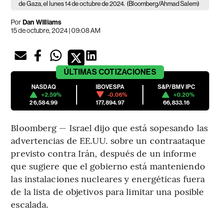
de Gaza, el lunes 14 de octubre de 2024.
(Bloomberg/Ahmad Salem)
Por
Dan Williams
15 de octubre, 2024 | 09:08 AM
ÚLTIMAS
COTIZACIONES
NASDAQ
IBOVESPA
S&P/BMV IPC
+2.59%
-0.06%
+0.20%
26,584.99
177,894.97
66,833.16
Bloomberg — Israel dijo que está sopesando las
advertencias de EE.UU. sobre un contraataque
previsto contra Irán, después de un informe
que sugiere que el gobierno está manteniendo
las instalaciones nucleares y energéticas fuera
de la lista de objetivos para limitar una posible
escalada.