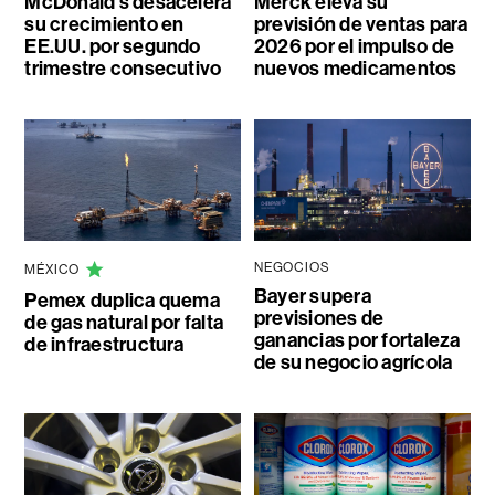
McDonald’s desacelera
Merck eleva su
su crecimiento en
previsión de ventas para
EE.UU. por segundo
2026 por el impulso de
trimestre consecutivo
nuevos medicamentos
NEGOCIOS
MÉXICO
Bayer supera
Pemex duplica quema
previsiones de
de gas natural por falta
ganancias por fortaleza
de infraestructura
de su negocio agrícola