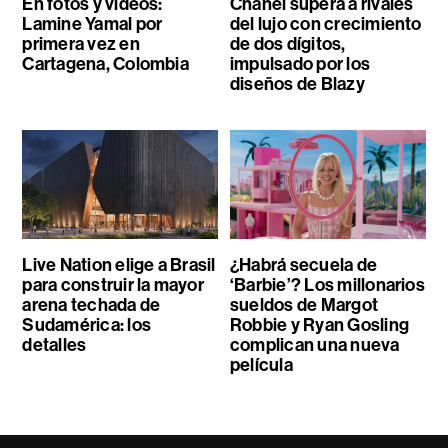
En fotos y videos:
Chanel supera a rivales
Lamine Yamal por
del lujo con crecimiento
primera vez en
de dos dígitos,
Cartagena, Colombia
impulsado por los
diseños de Blazy
Live Nation elige a Brasil
¿Habrá secuela de
para construir la mayor
‘Barbie’? Los millonarios
arena techada de
sueldos de Margot
Sudamérica: los
Robbie y Ryan Gosling
detalles
complican una nueva
película