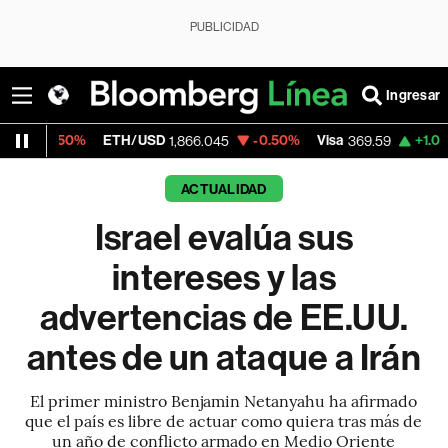
PUBLICIDAD
Ingresar
ETH/USD
-0.50%
Visa
+1.07%
MercadoLi
1,866.045
369.59
ACTUALIDAD
Israel evalúa sus
intereses y las
advertencias de EE.UU.
antes de un ataque a Irán
El primer ministro Benjamin Netanyahu ha afirmado
que el país es libre de actuar como quiera tras más de
un año de conflicto armado en Medio Oriente