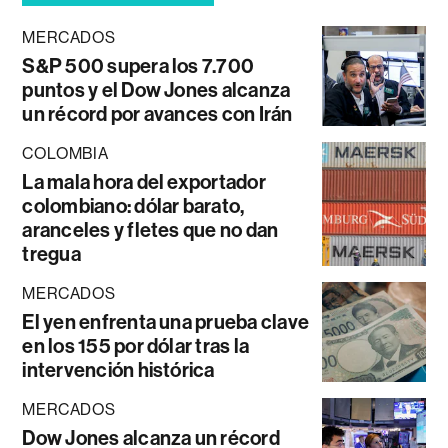
MERCADOS
S&P 500 supera los 7.700
puntos y el Dow Jones alcanza
un récord por avances con Irán
COLOMBIA
La mala hora del exportador
colombiano: dólar barato,
aranceles y fletes que no dan
tregua
MERCADOS
El yen enfrenta una prueba clave
en los 155 por dólar tras la
intervención histórica
MERCADOS
Dow Jones alcanza un récord