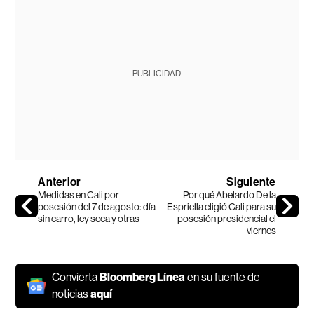
PUBLICIDAD
Anterior
Siguiente
Medidas en Cali por
Por qué Abelardo De la
posesión del 7 de agosto: día
Espriella eligió Cali para su
sin carro, ley seca y otras
posesión presidencial el
viernes
Convierta
Bloomberg Línea
en su fuente de
noticias
aquí