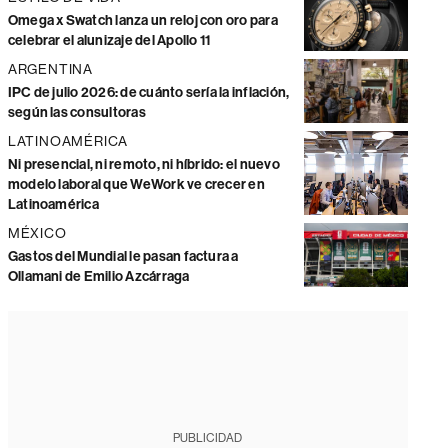
Omega x Swatch lanza un reloj con oro para
celebrar el alunizaje del Apollo 11
ARGENTINA
IPC de julio 2026: de cuánto sería la inflación,
según las consultoras
LATINOAMÉRICA
Ni presencial, ni remoto, ni híbrido: el nuevo
modelo laboral que WeWork ve crecer en
Latinoamérica
MÉXICO
Gastos del Mundial le pasan factura a
Ollamani de Emilio Azcárraga
PUBLICIDAD