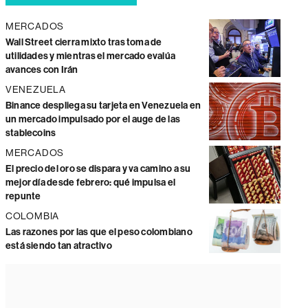
MERCADOS
Wall Street cierra mixto tras toma de
utilidades y mientras el mercado evalúa
avances con Irán
VENEZUELA
Binance despliega su tarjeta en Venezuela en
un mercado impulsado por el auge de las
stablecoins
MERCADOS
El precio del oro se dispara y va camino a su
mejor día desde febrero: qué impulsa el
repunte
COLOMBIA
Las razones por las que el peso colombiano
está siendo tan atractivo