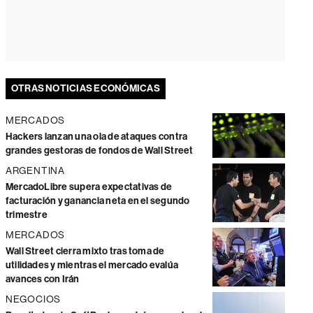
OTRAS NOTICIAS ECONÓMICAS
MERCADOS
Hackers lanzan una ola de ataques contra
grandes gestoras de fondos de Wall Street
ARGENTINA
MercadoLibre supera expectativas de
facturación y ganancia neta en el segundo
trimestre
MERCADOS
Wall Street cierra mixto tras toma de
utilidades y mientras el mercado evalúa
avances con Irán
NEGOCIOS