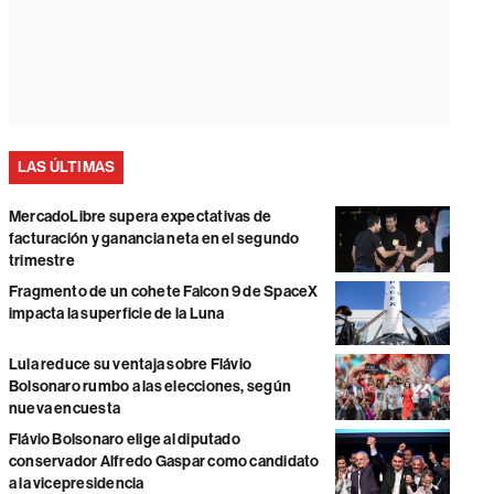
LAS ÚLTIMAS
MercadoLibre supera expectativas de
facturación y ganancia neta en el segundo
trimestre
Fragmento de un cohete Falcon 9 de SpaceX
impacta la superficie de la Luna
Lula reduce su ventaja sobre Flávio
Bolsonaro rumbo a las elecciones, según
nueva encuesta
Flávio Bolsonaro elige al diputado
conservador Alfredo Gaspar como candidato
a la vicepresidencia