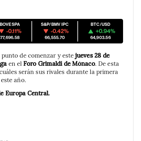
IBOVESPA
S&P/BMV IPC
BTC/USD
-0.11%
-0.42%
+0.94%
177,696.58
66,555.70
64,903.56
a punto de comenzar y este
jueves 28 de
iga
en el
Foro Grimaldi de Mónaco
. De esta
uáles serán sus rivales durante la primera
 este año.
de Europa Central.