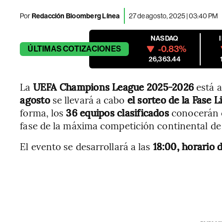
Por
Redacción Bloomberg Línea
27 de agosto, 2025 | 03:40 PM
NASDAQ
-0.83%
ÚLTIMAS
COTIZACIONES
26,363.44
La
UEFA Champions League 2025-2026
está 
agosto
se llevará a cabo
el sorteo de la Fase L
forma, los
36 equipos clasificados
conocerán c
fase de la máxima competición continental de
El evento se desarrollará a las
18:00, horario 