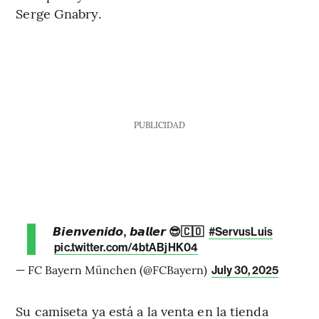
Serge Gnabry.
PUBLICIDAD
𝘽𝙞𝙚𝙣𝙫𝙚𝙣𝙞𝙙𝙤, 𝙗𝙖𝙡𝙡𝙚𝙧 😎🇨🇴
#ServusLuis
pic.twitter.com/4btABjHK04
— FC Bayern München (@FCBayern)
July 30, 2025
Su camiseta ya está a la venta en la tienda