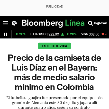
PUBLICIDAD
Ingresar
20%
ETH/USD
+0.20%
Visa
-2.15%
Merca
1,922.90
362.50
ESTILO DE VIDA
Precio de la camiseta de
Luis Díaz en el Bayern:
más de medio salario
mínimo en Colombia
El futbolista guajiro fue presentado por el equipo más
grande de Alemania este 30 de julio y jugará allí
durante cuatro años, según su contrato.