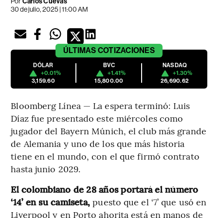
Por
Carlos Cuevas
30 de julio, 2025 | 11:00 AM
ÚLTIMAS
COTIZACIONES
DÓLAR
BVC
NASDAQ
+0.01%
+1.41%
+1.30%
3,159.60
15,800.00
26,690.62
Bloomberg Línea — La espera terminó: Luis
Díaz fue presentado este miércoles como
jugador del Bayern Múnich, el club más grande
de Alemania y uno de los que más historia
tiene en el mundo, con el que firmó contrato
hasta junio 2029.
El colombiano de 28 años portará el número
‘14’ en su camiseta,
puesto que el ‘7’ que usó en
Liverpool y en Porto ahorita está en manos de