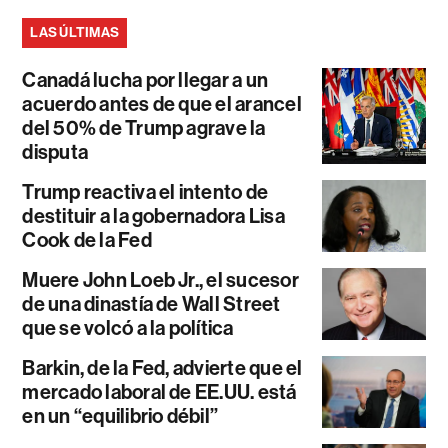
LAS ÚLTIMAS
Canadá lucha por llegar a un
acuerdo antes de que el arancel
del 50% de Trump agrave la
disputa
Trump reactiva el intento de
destituir a la gobernadora Lisa
Cook de la Fed
Muere John Loeb Jr., el sucesor
de una dinastía de Wall Street
que se volcó a la política
Barkin, de la Fed, advierte que el
mercado laboral de EE.UU. está
en un “equilibrio débil”