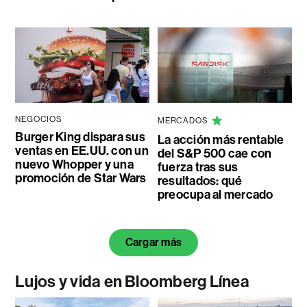
NEGOCIOS
MERCADOS
Burger King dispara sus
La acción más rentable
ventas en EE.UU. con un
del S&P 500 cae con
nuevo Whopper y una
fuerza tras sus
promoción de Star Wars
resultados: qué
preocupa al mercado
Cargar más
Lujos y vida en Bloomberg Línea