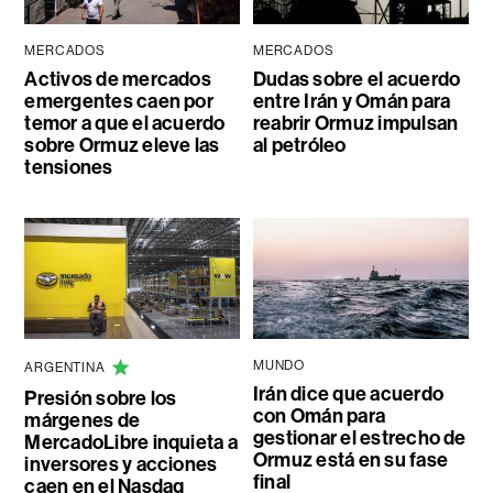
MERCADOS
MERCADOS
Activos de mercados
Dudas sobre el acuerdo
emergentes caen por
entre Irán y Omán para
temor a que el acuerdo
reabrir Ormuz impulsan
sobre Ormuz eleve las
al petróleo
tensiones
MUNDO
ARGENTINA
Irán dice que acuerdo
Presión sobre los
con Omán para
márgenes de
gestionar el estrecho de
MercadoLibre inquieta a
Ormuz está en su fase
inversores y acciones
final
caen en el Nasdaq