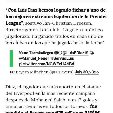
“Con Luis Díaz hemos logrado fichar a uno de
los mejores extremos izquierdos de la Premier
League”
, sostuvo Jan-Christian Dreesen,
director general del club. ”Llega en auténtico
jugadorazo: ha ganado títulos en cada uno de
los clubes en los que ha jugado hasta la fecha".
𝐍𝐞𝐮𝐞 𝐓𝐞𝐚𝐦𝐤𝐨𝐥𝐥𝐞𝐠𝐞𝐧 🔴⚪️
🤝
@LuisFDiaz19
@Manuel_Neuer
#ServusLuis
pic.twitter.com/NGWEcUA5Bd
— FC Bayern München (@FCBayern)
July 30, 2025
Díaz, el jugador que más aportó en el ataque
del Liverpool en la más reciente campaña
después de Mohamed Salah, con 17 goles y
cinco asistencias en todos los torneos,
fue
vendido al Bayern por €75 millones (US$86