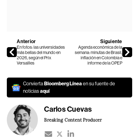
Anterior
Siguiente
En fotos: las universidades
Agenda económica de la
más bellas del mundo en
semana: minutas de Brasil,
2026, según el Prix
inflación en Colombia e
Versailles
informe de la OPEP
Convierta
Bloomberg Línea
en su fuente de
noticias
aquí
Carlos Cuevas
Breaking Content Producer