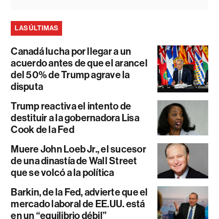
LAS ÚLTIMAS
Canadá lucha por llegar a un
acuerdo antes de que el arancel
del 50% de Trump agrave la
disputa
Trump reactiva el intento de
destituir a la gobernadora Lisa
Cook de la Fed
Muere John Loeb Jr., el sucesor
de una dinastía de Wall Street
que se volcó a la política
Barkin, de la Fed, advierte que el
mercado laboral de EE.UU. está
en un “equilibrio débil”