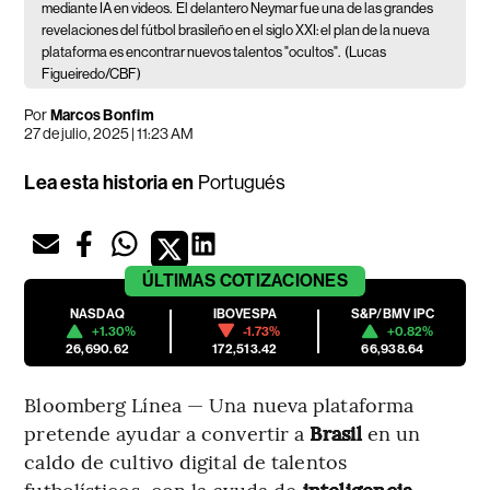
mediante IA en videos.
El delantero Neymar fue una de las grandes
revelaciones del fútbol brasileño en el siglo XXI: el plan de la nueva
plataforma es encontrar nuevos talentos "ocultos".
(Lucas
Figueiredo/CBF)
Por
Marcos Bonfim
27 de julio, 2025 | 11:23 AM
Lea esta historia en
Portugués
ÚLTIMAS
COTIZACIONES
NASDAQ
IBOVESPA
S&P/BMV IPC
+1.30%
-1.73%
+0.82%
26,690.62
172,513.42
66,938.64
Bloomberg Línea — Una nueva plataforma
pretende ayudar a convertir a
Brasil
en un
caldo de cultivo digital de talentos
futbolísticos, con la ayuda de
inteligencia