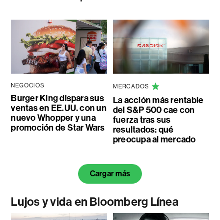
NEGOCIOS
MERCADOS
Burger King dispara sus
La acción más rentable
ventas en EE.UU. con un
del S&P 500 cae con
nuevo Whopper y una
fuerza tras sus
promoción de Star Wars
resultados: qué
preocupa al mercado
Cargar más
Lujos y vida en Bloomberg Línea