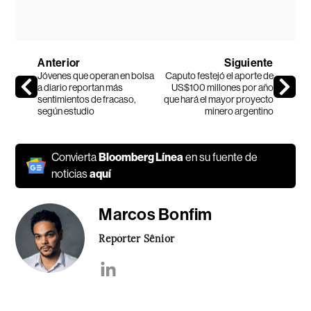
Anterior
Siguiente
Jóvenes que operan en bolsa
Caputo festejó el aporte de
a diario reportan más
US$100 millones por año
sentimientos de fracaso,
que hará el mayor proyecto
según estudio
minero argentino
Convierta
Bloomberg Línea
en su fuente de
noticias
aquí
Marcos Bonfim
Repórter Sênior