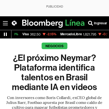
PUBLICIDAD
Ingresar
Visa
-2.15%
MercadoLibre
-0.14%
Banco de 
362.50
1,821.795
NEGOCIOS
¿El próximo Neymar?
Plataforma identifica
talentos en Brasil
mediante IA en videos
Con inversores como Boris Collardi, exCEO global de
Julius Baer, Footbao apuesta por Brasil como caldo de
cultivo para mapear futbolistas prometedores y