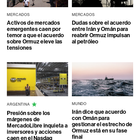
MERCADOS
MERCADOS
Activos de mercados
Dudas sobre el acuerdo
emergentes caen por
entre Irán y Omán para
temor a que el acuerdo
reabrir Ormuz impulsan
sobre Ormuz eleve las
al petróleo
tensiones
MUNDO
ARGENTINA
Irán dice que acuerdo
Presión sobre los
con Omán para
márgenes de
gestionar el estrecho de
MercadoLibre inquieta a
Ormuz está en su fase
inversores y acciones
final
caen en el Nasdaq