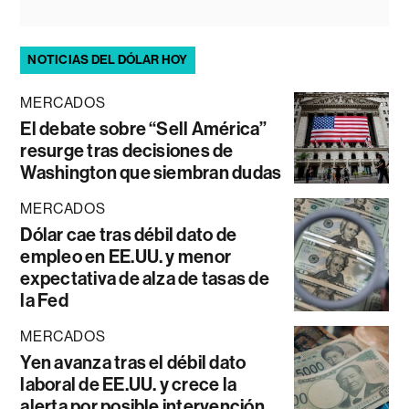
NOTICIAS DEL DÓLAR HOY
MERCADOS
El debate sobre “Sell América”
resurge tras decisiones de
Washington que siembran dudas
MERCADOS
Dólar cae tras débil dato de
empleo en EE.UU. y menor
expectativa de alza de tasas de
la Fed
MERCADOS
Yen avanza tras el débil dato
laboral de EE.UU. y crece la
alerta por posible intervención