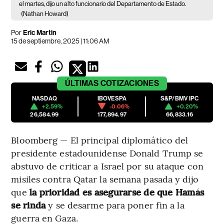
el martes, dijo un alto funcionario del Departamento de Estado.
(Nathan Howard)
Por
Eric Martin
15 de septiembre, 2025 | 11:06 AM
ÚLTIMAS
COTIZACIONES
NASDAQ
IBOVESPA
S&P/BMV IPC
+2.59%
-0.06%
+0.20%
26,584.99
177,894.97
66,833.16
Bloomberg — El principal diplomático del
presidente estadounidense Donald Trump se
abstuvo de criticar a Israel por su ataque con
misiles contra Qatar la semana pasada y dijo
que
la prioridad es asegurarse de que Hamás
se rinda
y se desarme para poner fin a la
guerra en Gaza.