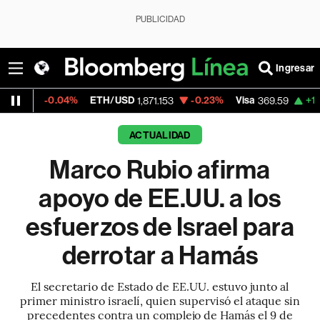
PUBLICIDAD
Ingresar
.04%
ETH/USD
-0.23%
Visa
+1.07%
Merca
1,871.153
369.59
ACTUALIDAD
Marco Rubio afirma
apoyo de EE.UU. a los
esfuerzos de Israel para
derrotar a Hamás
El secretario de Estado de EE.UU. estuvo junto al
primer ministro israelí, quien supervisó el ataque sin
precedentes contra un complejo de Hamás el 9 de