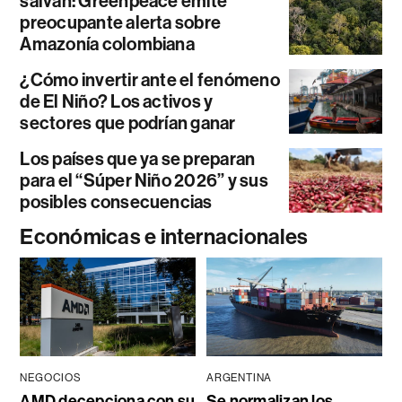
salvan: Greenpeace emite
preocupante alerta sobre
Amazonía colombiana
¿Cómo invertir ante el fenómeno
de El Niño? Los activos y
sectores que podrían ganar
Los países que ya se preparan
para el “Súper Niño 2026” y sus
posibles consecuencias
Económicas e internacionales
NEGOCIOS
ARGENTINA
AMD decepciona con su
Se normalizan los