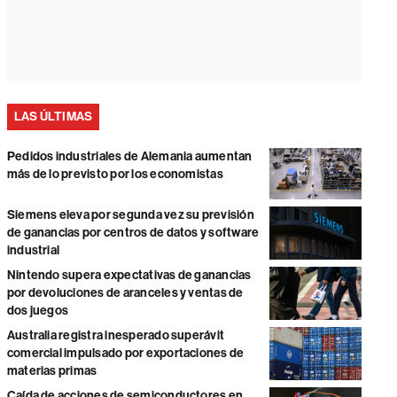
LAS ÚLTIMAS
Pedidos industriales de Alemania aumentan
más de lo previsto por los economistas
Siemens eleva por segunda vez su previsión
de ganancias por centros de datos y software
industrial
Nintendo supera expectativas de ganancias
por devoluciones de aranceles y ventas de
dos juegos
Australia registra inesperado superávit
comercial impulsado por exportaciones de
materias primas
Caída de acciones de semiconductores en