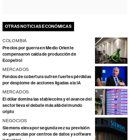
OTRAS NOTICIAS ECONÓMICAS
COLOMBIA
Precios por guerra en Medio Oriente
compensaron caída de producción de
Ecopetrol
MERCADOS
Fondos de cobertura sufren fuertes pérdidas
por desplome de acciones ligadas a la IA
MERCADOS
El dólar domina las stablecoins y el avance del
sector lleva el debate más allá del mundo
cripto
NEGOCIOS
Siemens eleva por segunda vez su previsión
de ganancias por centros de datos y software