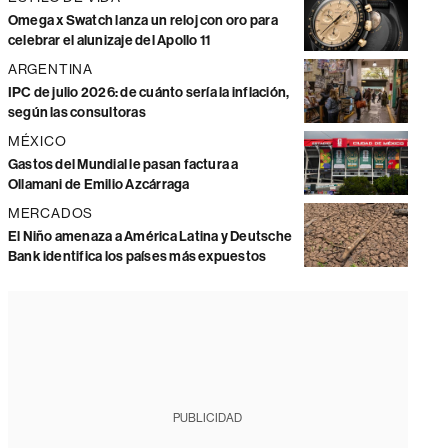
Omega x Swatch lanza un reloj con oro para
celebrar el alunizaje del Apollo 11
ARGENTINA
IPC de julio 2026: de cuánto sería la inflación,
según las consultoras
MÉXICO
Gastos del Mundial le pasan factura a
Ollamani de Emilio Azcárraga
MERCADOS
El Niño amenaza a América Latina y Deutsche
Bank identifica los países más expuestos
PUBLICIDAD