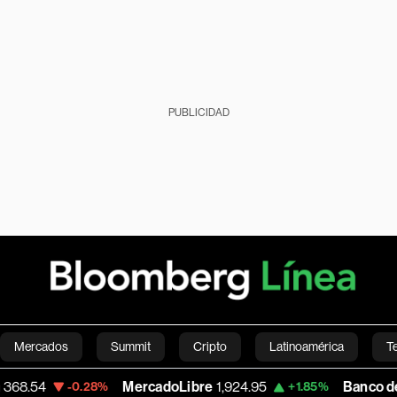
PUBLICIDAD
Mercados
Summit
Cripto
Latinoamérica
T
MercadoLibre
1,924.95
Banco de Bogota
38
0.28%
+1.85%
Green
Economía
Estilo de vida
Mundo
Videos