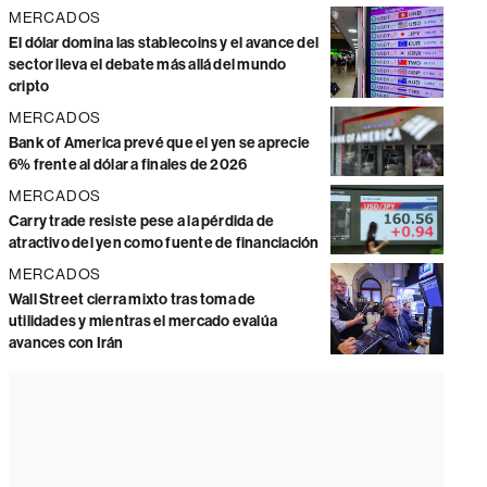
MERCADOS
El dólar domina las stablecoins y el avance del
sector lleva el debate más allá del mundo
cripto
MERCADOS
Bank of America prevé que el yen se aprecie
6% frente al dólar a finales de 2026
MERCADOS
Carry trade resiste pese a la pérdida de
atractivo del yen como fuente de financiación
MERCADOS
Wall Street cierra mixto tras toma de
utilidades y mientras el mercado evalúa
avances con Irán