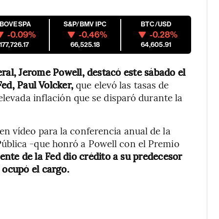
IBOVESPA
S&P/BMV IPC
BTC/USD
-0.09%
-0.46%
-0.28%
177,726.17
66,525.18
64,605.91
eral, Jerome Powell, destacó este sábado el
Fed, Paul Volcker,
que elevó las tasas de
elevada inflación que se disparó durante la
n vídeo para la conferencia anual de la
ública -que honró a Powell con el Premio
ente de la Fed dio crédito a su predecesor
 ocupó el cargo.