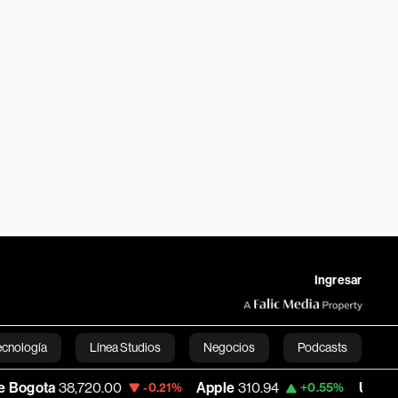
Ingresar
ecnología
Línea Studios
Negocios
Podcasts
,720.00
Apple
310.94
USD COP
3,175.95
-0.21%
+0.55%
English