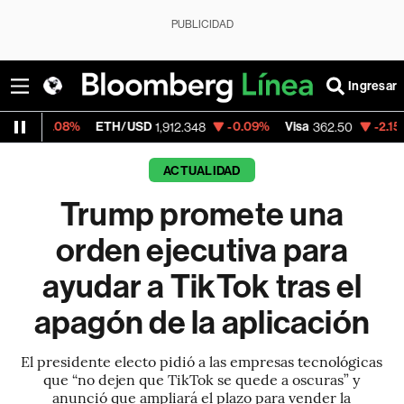
PUBLICIDAD
Ingresar
ETH/USD
-0.09%
Visa
-2.15%
MercadoLib
1,912.348
362.50
ACTUALIDAD
Trump promete una
orden ejecutiva para
ayudar a TikTok tras el
apagón de la aplicación
El presidente electo pidió a las empresas tecnológicas
que “no dejen que TikTok se quede a oscuras” y
anunció que ampliará el plazo para vender la