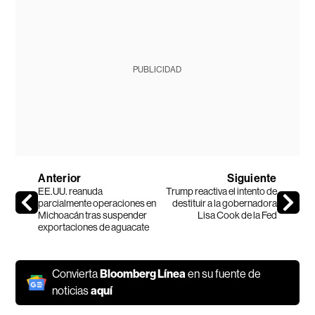
PUBLICIDAD
Anterior
Siguiente
EE.UU. reanuda
Trump reactiva el intento de
parcialmente operaciones en
destituir a la gobernadora
Michoacán tras suspender
Lisa Cook de la Fed
exportaciones de aguacate
Convierta
Bloomberg Línea
en su fuente de
noticias
aquí