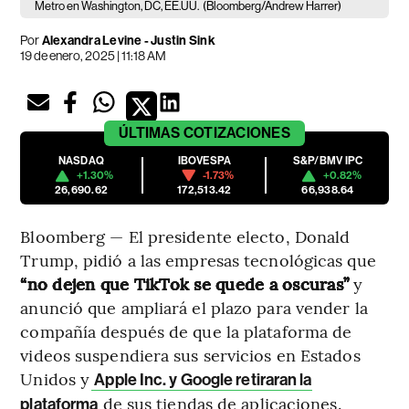
Metro en Washington, DC, EE.UU.
(Bloomberg/Andrew Harrer)
Por
Alexandra Levine - Justin Sink
19 de enero, 2025 | 11:18 AM
ÚLTIMAS
COTIZACIONES
NASDAQ
IBOVESPA
S&P/BMV IPC
+1.30%
-1.73%
+0.82%
26,690.62
172,513.42
66,938.64
Bloomberg — El presidente electo, Donald
Trump, pidió a las empresas tecnológicas que
“no dejen que TikTok se quede a oscuras”
y
anunció que ampliará el plazo para vender la
compañía después de que la plataforma de
videos suspendiera sus servicios en Estados
Unidos y
Apple Inc. y Google retiraran la
de sus tiendas de aplicaciones.
plataforma