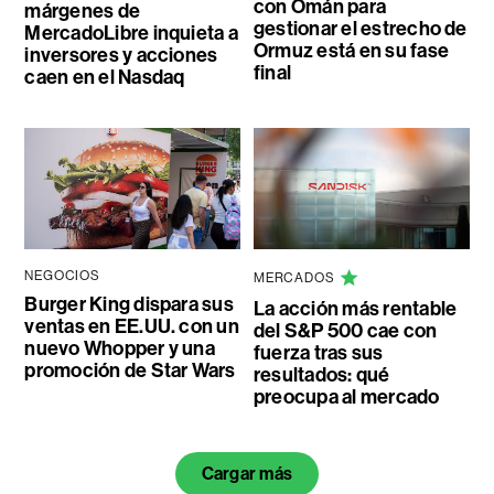
con Omán para
márgenes de
gestionar el estrecho de
MercadoLibre inquieta a
Ormuz está en su fase
inversores y acciones
final
caen en el Nasdaq
NEGOCIOS
MERCADOS
Burger King dispara sus
La acción más rentable
ventas en EE.UU. con un
del S&P 500 cae con
nuevo Whopper y una
fuerza tras sus
promoción de Star Wars
resultados: qué
preocupa al mercado
Cargar más