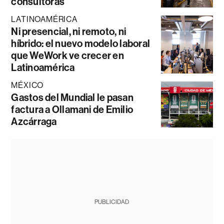
consultoras
LATINOAMÉRICA
Ni presencial, ni remoto, ni
híbrido: el nuevo modelo laboral
que WeWork ve crecer en
Latinoamérica
MÉXICO
Gastos del Mundial le pasan
factura a Ollamani de Emilio
Azcárraga
PUBLICIDAD