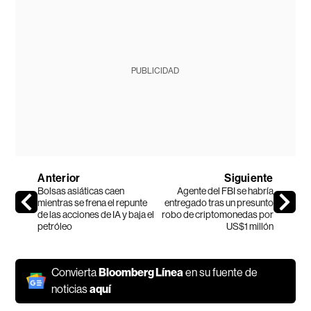
PUBLICIDAD
Anterior
Siguiente
Bolsas asiáticas caen
Agente del FBI se habría
mientras se frena el repunte
entregado tras un presunto
de las acciones de IA y baja el
robo de criptomonedas por
petróleo
US$1 millón
Convierta
Bloomberg Línea
en su fuente de
noticias
aquí