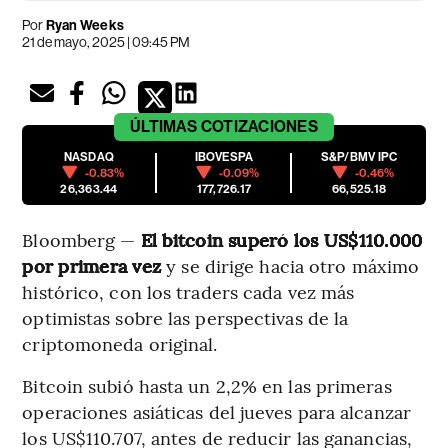
Por
Ryan Weeks
21 de mayo, 2025 | 09:45 PM
ÚLTIMAS
COTIZACIONES
NASDAQ
IBOVESPA
S&P/BMV IPC
-0.83%
-0.09%
-0.46%
26,363.44
177,726.17
66,525.18
Bloomberg —
El bitcoin superó los US$110.000
por primera vez
y se dirige hacia otro máximo
histórico, con los traders cada vez más
optimistas sobre las perspectivas de la
criptomoneda original.
Bitcoin subió hasta un 2,2% en las primeras
operaciones asiáticas del jueves para alcanzar
los US$110.707, antes de reducir las ganancias,