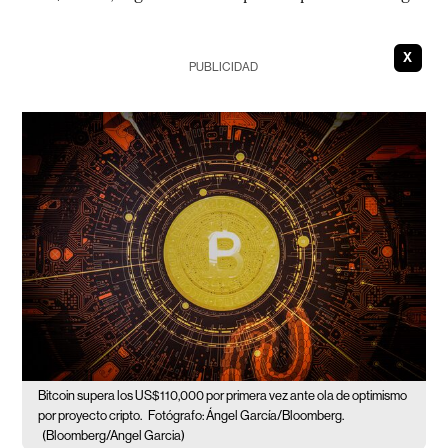
X
PUBLICIDAD
Bitcoin supera los US$110,000 por primera vez ante ola de optimismo
por proyecto cripto.
Fotógrafo: Ángel García/Bloomberg.
(Bloomberg/Angel Garcia)