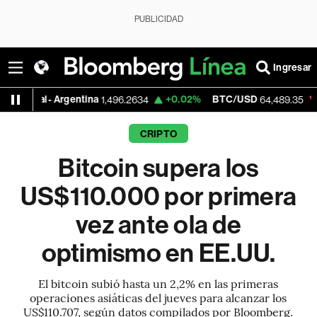
PUBLICIDAD
Ingresar
- Argentina
+0.02%
BTC/USD
-0.46%
E
1,496.2634
64,489.35
CRIPTO
Bitcoin supera los
US$110.000 por primera
vez ante ola de
optimismo en EE.UU.
El bitcoin subió hasta un 2,2% en las primeras
operaciones asiáticas del jueves para alcanzar los
US$110.707, según datos compilados por Bloomberg.