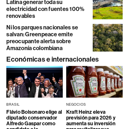
Latina generar toda su
electricidad con fuentes 100%
renovables
Ni los parques nacionales se
salvan: Greenpeace emite
preocupante alerta sobre
Amazonía colombiana
Económicas e internacionales
BRASIL
NEGOCIOS
Flávio Bolsonaro elige al
Kraft Heinz eleva
diputado conservador
previsión para 2026 y
Alfredo Gaspar como
aumenta su inversión