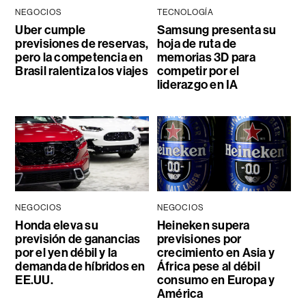
NEGOCIOS
TECNOLOGÍA
Uber cumple
Samsung presenta su
previsiones de reservas,
hoja de ruta de
pero la competencia en
memorias 3D para
Brasil ralentiza los viajes
competir por el
liderazgo en IA
NEGOCIOS
NEGOCIOS
Honda eleva su
Heineken supera
previsión de ganancias
previsiones por
por el yen débil y la
crecimiento en Asia y
demanda de híbridos en
África pese al débil
EE.UU.
consumo en Europa y
América