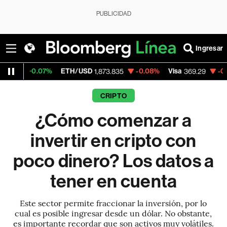
PUBLICIDAD
Ingresar
07%
ETH/USD
-0.08%
Visa
-0.08%
Merca
1,873.835
369.29
CRIPTO
¿Cómo comenzar a
invertir en cripto con
poco dinero? Los datos a
tener en cuenta
Este sector permite fraccionar la inversión, por lo
cual es posible ingresar desde un dólar. No obstante,
es importante recordar que son activos muy volátiles.