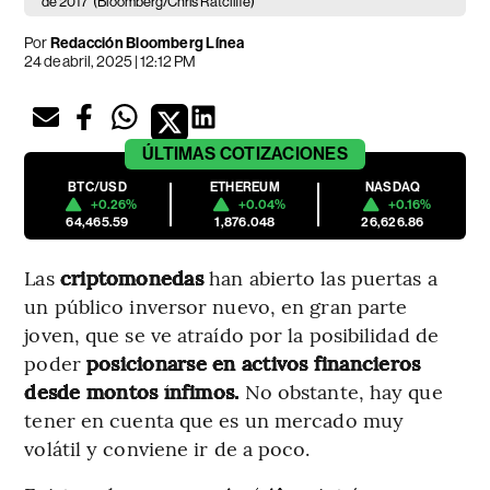
de 2017
(Bloomberg/Chris Ratcliffe)
Por
Redacción Bloomberg Línea
24 de abril, 2025 | 12:12 PM
ÚLTIMAS
COTIZACIONES
BTC/USD
ETHEREUM
NASDAQ
+0.26%
+0.04%
+0.16%
64,465.59
1,876.048
26,626.86
Las
criptomonedas
han abierto las puertas a
un público inversor nuevo, en gran parte
joven, que se ve atraído por la posibilidad de
poder
posicionarse en activos financieros
desde montos ínfimos.
No obstante, hay que
tener en cuenta que es un mercado muy
volátil y conviene ir de a poco.