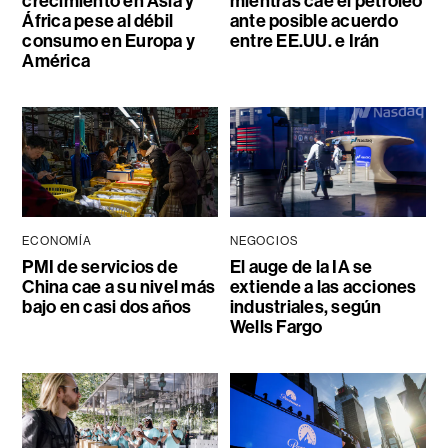
crecimiento en Asia y
mientras cae el petróleo
África pese al débil
ante posible acuerdo
consumo en Europa y
entre EE.UU. e Irán
América
ECONOMÍA
NEGOCIOS
PMI de servicios de
El auge de la IA se
China cae a su nivel más
extiende a las acciones
bajo en casi dos años
industriales, según
Wells Fargo