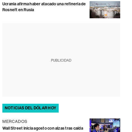
Ucrania afirma haber atacado una refinería de
Rosneft en Rusia
PUBLICIDAD
NOTICIAS DEL DÓLAR HOY
MERCADOS
Wall Street inicia agosto con alzas tras caída