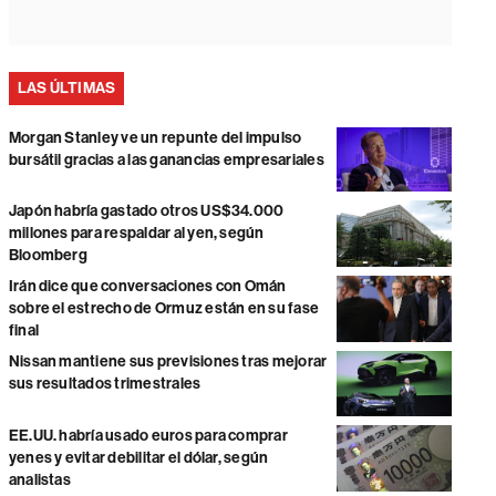
LAS ÚLTIMAS
Morgan Stanley ve un repunte del impulso
bursátil gracias a las ganancias empresariales
Japón habría gastado otros US$34.000
millones para respaldar al yen, según
Bloomberg
Irán dice que conversaciones con Omán
sobre el estrecho de Ormuz están en su fase
final
Nissan mantiene sus previsiones tras mejorar
sus resultados trimestrales
EE.UU. habría usado euros para comprar
yenes y evitar debilitar el dólar, según
analistas