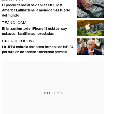
El precio del dólar se debilita en julio y
América Latina tiene la moneda más fuerte
del mundo
TECNOLOGÍA
El lanzamiento del iPhone 18 está cerca y
estas son las últimas novedades
LÍNEA DEPORTIVA
La UEFA estudia boicotear torneos de la FIFA
por su plan de abrirse a inversión privada
PUBLICIDAD