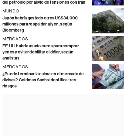
del petróleo por alivio de tensiones con Irán
MUNDO
Japón habría gastado otros US$34.000
millones para respaldar al yen, según
Bloomberg
MERCADOS
EE.UU. habría usado euros para comprar
yenes y evitar debilitar el dólar, según
analistas
MERCADOS
¿Puede terminar la calma en el mercado de
divisas? Goldman Sachs identifica tres
riesgos