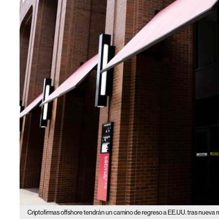
Criptofirmas offshore tendrán un camino de regreso a EE.UU. tras nueva