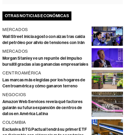
OTRAS NOTICIAS ECONÓMICAS
MERCADOS
Wall Street inicia agosto con alzas tras caída
del petróleo por alivio de tensiones con Irán
MERCADOS
Morgan Stanley ve un repunte del impulso
bursátil gracias a las ganancias empresariales
CENTROAMÉRICA
Las marcas más elegidas por los hogares de
Centroamérica y cómo ganaron terreno
NEGOCIOS
Amazon Web Services revela qué factores
guiarán su futura expansión de centros de
datos en América Latina
COLOMBIA
Exclusiva: BTG Pactual tendrá su primer ETF