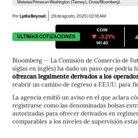
Materias Primas en Washington. (Tierney L. Cross/Bloomberg).
Por
Lydia Beyoud
29 de agosto, 2025 | 02:18 AM
COIN
-3.21%
ÚLTIMAS
COTIZACIONES
141.40
Bloomberg — La Comisión de Comercio de Futu
siglas en inglés) ha dado un paso que podría f
ofrezcan legalmente derivados a los operado
reabrir un camino de regreso a EE.UU. para f
La agencia emitió un aviso en el que aclara c
registrarse como las denominadas bolsas ext
autorizadas para ofrecer derivados en regíme
comparables a los niveles de supervisión est