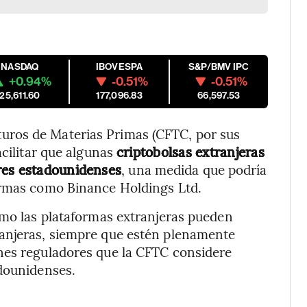
NASDAQ
IBOVESPA
S&P/BMV IPC
+0.94%
-0.51%
-0.51%
25,611.60
177,096.83
66,597.53
ros de Materias Primas (CFTC, por sus
acilitar que algunas
criptobolsas extranjeras
res estadounidenses
, una medida que podría
irmas como Binance Holdings Ltd.
ómo las plataformas extranjeras pueden
ranjeras, siempre que estén plenamente
nes reguladores que la CFTC considere
adounidenses.