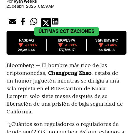
Por
Ryan Weeks
25 de abril, 2025 | 01:59 AM
ÚLTIMAS
COTIZACIONES
NASDAQ
IBOVESPA
S&P/BMV IPC
-0.83%
-0.09%
-0.46%
26,363.44
177,726.17
66,525.18
Bloomberg — El hombre más rico de las
criptomonedas,
Changpeng Zhao
, estaba de
un humor juguetón mientras se dirigía a una
sala repleta en el Ritz-Carlton de Kuala
Lumpur, solo siete meses después de su
liberación de una prisión de baja seguridad de
California.
“¿Cuántos son reguladores o reguladores de
fondo aquí? OK, no muchos. Así que estamos a