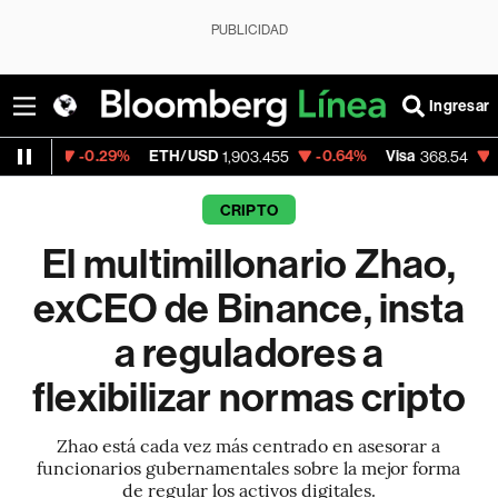
PUBLICIDAD
Ingresar
29%
ETH/USD
-0.64%
Visa
-0.28%
Merc
1,903.455
368.54
CRIPTO
El multimillonario Zhao,
exCEO de Binance, insta
a reguladores a
flexibilizar normas cripto
Zhao está cada vez más centrado en asesorar a
funcionarios gubernamentales sobre la mejor forma
de regular los activos digitales.