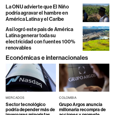
La ONU advierte que El Niño
podría agravar el hambre en
América Latina y el Caribe
Así logró este país de América
Latina generar toda su
electricidad con fuentes 100%
renovables
Económicas e internacionales
MERCADOS
COLOMBIA
Sector tecnológico
Grupo Argos anuncia
podría depender más de
millonaria recompra de
inversores minoristas
acciones y promete