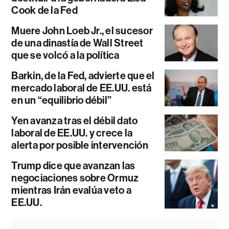
Cook de la Fed
Muere John Loeb Jr., el sucesor
de una dinastía de Wall Street
que se volcó a la política
Barkin, de la Fed, advierte que el
mercado laboral de EE.UU. está
en un “equilibrio débil”
Yen avanza tras el débil dato
laboral de EE.UU. y crece la
alerta por posible intervención
Trump dice que avanzan las
negociaciones sobre Ormuz
mientras Irán evalúa veto a
EE.UU.