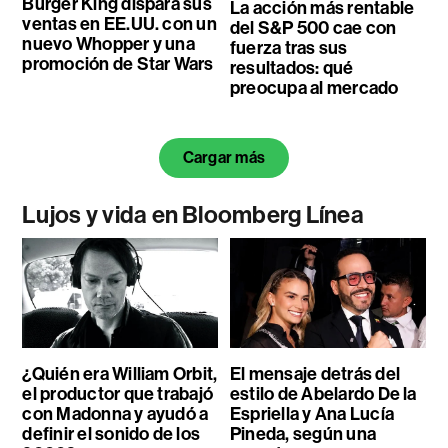
Burger King dispara sus
La acción más rentable
ventas en EE.UU. con un
del S&P 500 cae con
nuevo Whopper y una
fuerza tras sus
promoción de Star Wars
resultados: qué
preocupa al mercado
Cargar más
Lujos y vida en Bloomberg Línea
¿Quién era William Orbit,
El mensaje detrás del
el productor que trabajó
estilo de Abelardo De la
con Madonna y ayudó a
Espriella y Ana Lucía
definir el sonido de los
Pineda, según una