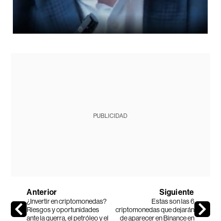
PUBLICIDAD
Anterior
Siguiente
¿Invertir en criptomonedas?
Estas son las 6
Riesgos y oportunidades
criptomonedas que dejarán
ante la guerra, el petróleo y el
de aparecer en Binance en