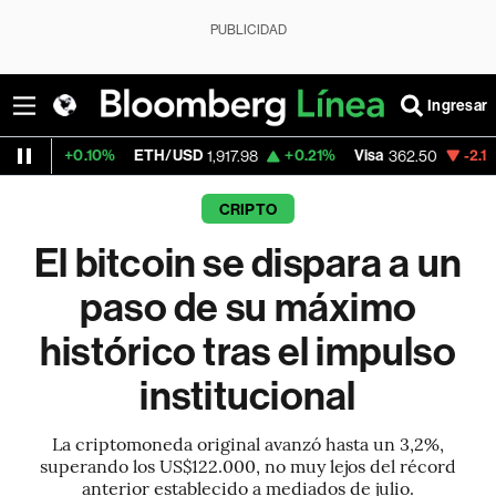
PUBLICIDAD
Ingresar
10%
ETH/USD
+0.21%
Visa
-2.15%
Mercado
1,917.98
362.50
CRIPTO
El bitcoin se dispara a un
paso de su máximo
histórico tras el impulso
institucional
La criptomoneda original avanzó hasta un 3,2%,
superando los US$122.000, no muy lejos del récord
anterior establecido a mediados de julio.