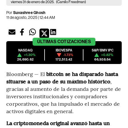
viernes 31 de enero de 2025.
(Camilo Freedman)
Por
Suvashree Ghosh
11 de agosto, 2025 | 12:44 AM
ÚLTIMAS
COTIZACIONES
NASDAQ
IBOVESPA
S&P/BMV IPC
+1.30%
-1.73%
+0.82%
26,690.62
172,513.42
66,938.64
Bloomberg — El
bitcoin se ha disparado hasta
situarse a un paso de su máximo histórico
,
gracias al aumento de la demanda por parte de
inversores institucionales y compradores
corporativos, que ha impulsado el mercado de
activos digitales en general.
La criptomoneda original avanzó hasta un