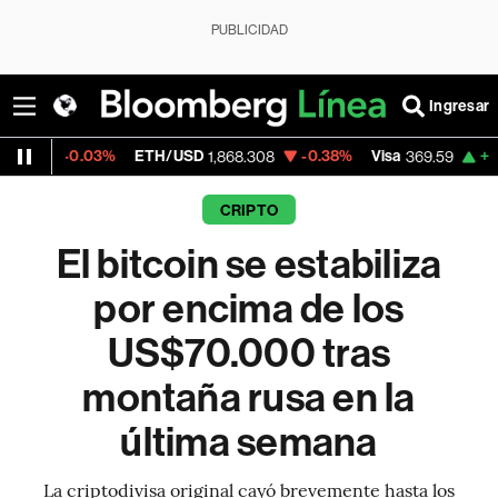
PUBLICIDAD
Ingresar
03%
ETH/USD
-0.38%
Visa
+1.07%
Merca
1,868.308
369.59
CRIPTO
El bitcoin se estabiliza
por encima de los
US$70.000 tras
montaña rusa en la
última semana
La criptodivisa original cayó brevemente hasta los