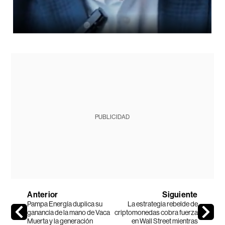
PUBLICIDAD
Anterior
Siguiente
Pampa Energía duplica su
La estrategia rebelde de
ganancia de la mano de Vaca
criptomonedas cobra fuerza
Muerta y la generación
en Wall Street mientras