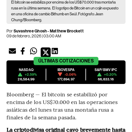
El bitcoin se estabiliza por encima de los US$70.000 tras montaña
rusa en la última semana.
El logotipo de Bitcoin en un cojín expuesto
en una oficina de cambio Bithumb en Seúl. Fotógrafo: Jean
Chung/Bloomberg.
Por
Suvashree Ghosh - Matthew Brockett
09 de febrero, 2026 | 03:00 AM
ÚLTIMAS
COTIZACIONES
NASDAQ
IBOVESPA
S&P/BMV IPC
+2.59%
-0.06%
+0.20%
26,584.99
177,894.97
66,833.16
Bloomberg — El bitcoin se estabilizó por
encima de los US$70.000 en las operaciones
asiáticas del lunes tras una montaña rusa a
finales de la semana pasada.
La criptodivisa original cayó brevemente hasta