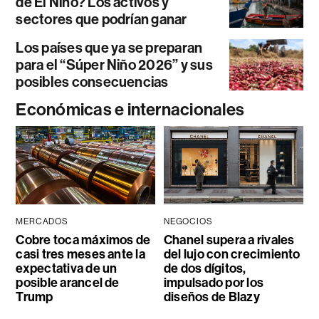
de El Niño? Los activos y
sectores que podrían ganar
Los países que ya se preparan
para el “Súper Niño 2026” y sus
posibles consecuencias
Económicas e internacionales
MERCADOS
NEGOCIOS
Cobre toca máximos de
Chanel supera a rivales
casi tres meses ante la
del lujo con crecimiento
expectativa de un
de dos dígitos,
posible arancel de
impulsado por los
Trump
diseños de Blazy