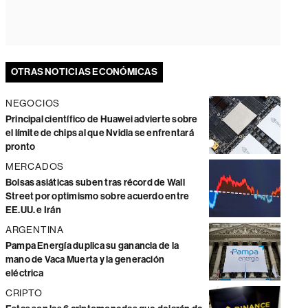
OTRAS NOTICIAS ECONÓMICAS
NEGOCIOS
Principal científico de Huawei advierte sobre
el límite de chips al que Nvidia se enfrentará
pronto
MERCADOS
Bolsas asiáticas suben tras récord de Wall
Street por optimismo sobre acuerdo entre
EE.UU. e Irán
ARGENTINA
Pampa Energía duplica su ganancia de la
mano de Vaca Muerta y la generación
eléctrica
CRIPTO