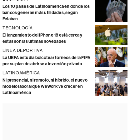
Los 10 países de Latinoamérica en donde los
bancos generan más utilidades, según
Felaban
TECNOLOGÍA
El lanzamiento del iPhone 18 está cerca y
estas son las últimas novedades
LÍNEA DEPORTIVA
La UEFA estudia boicotear torneos de la FIFA
por su plan de abrirse a inversión privada
LATINOAMÉRICA
Ni presencial, ni remoto, ni híbrido: el nuevo
modelo laboral que WeWork ve crecer en
Latinoamérica