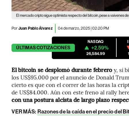
El mercado cripto sigue optimista respecto del bitcoin, pese a vaivenes d
Por
Juan Pablo Álvarez
04 de marzo, 2025 | 02:20 PM
NASDAQ
+2.59%
ÚLTIMAS
COTIZACIONES
26,584.99
El bitcoin se desplomó durante febrero
y, si 
los US$95.000 por el anuncio de Donald Trump 
cierto es que con el correr de las horas la cri
de US$84.000. Aún con este freno al rally he
con una postura alcista de largo plazo respec
VER MÁS:
Razones de la caída en el precio del Bi