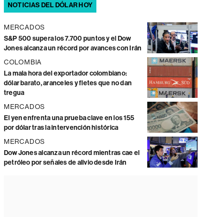
NOTICIAS DEL DÓLAR HOY
MERCADOS
S&P 500 supera los 7.700 puntos y el Dow
Jones alcanza un récord por avances con Irán
COLOMBIA
La mala hora del exportador colombiano:
dólar barato, aranceles y fletes que no dan
tregua
MERCADOS
El yen enfrenta una prueba clave en los 155
por dólar tras la intervención histórica
MERCADOS
Dow Jones alcanza un récord mientras cae el
petróleo por señales de alivio desde Irán