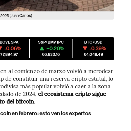
(Juan Carlos)
e 2025.
IBOVESPA
S&P/BMV IPC
BTC/USD
-0.06%
+0.20%
-0.39%
177,894.97
66,833.16
64,048.49
bien al comienzo de marzo volvió a merodear
de constituir una reserva cripto estatal, lo
ptodivisa más popular volvió a caer a la zona
redado de 2024,
el ecosistema cripto sigue
to del bitcoin
.
tcoin en febrero: esto ven los expertos