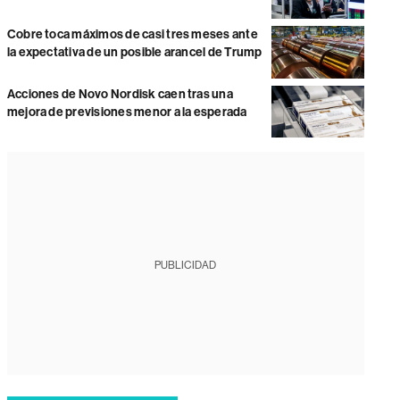
Cobre toca máximos de casi tres meses ante
la expectativa de un posible arancel de Trump
Acciones de Novo Nordisk caen tras una
mejora de previsiones menor a la esperada
PUBLICIDAD