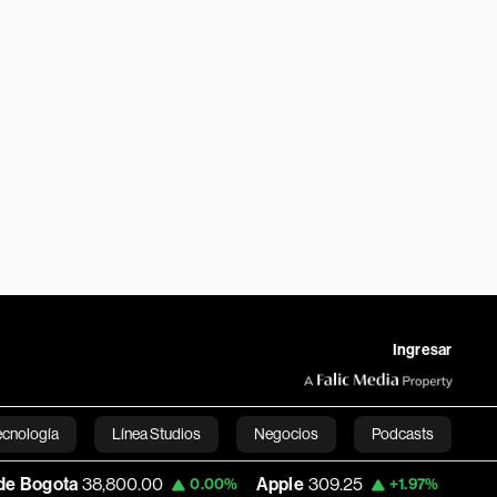
Ingresar
ecnología
Línea Studios
Negocios
Podcasts
38,800.00
Apple
309.25
USD COP
3,195.
0.00%
+1.97%
English