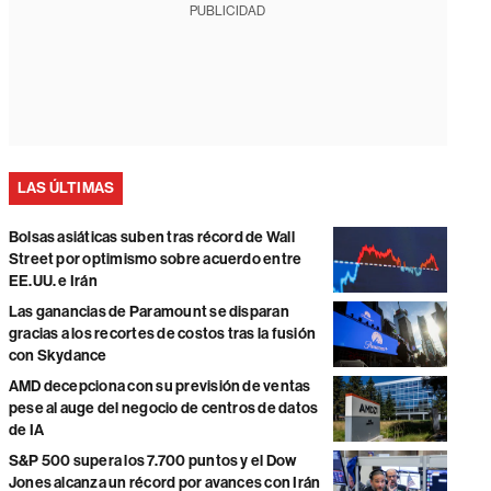
PUBLICIDAD
LAS ÚLTIMAS
Bolsas asiáticas suben tras récord de Wall
Street por optimismo sobre acuerdo entre
EE.UU. e Irán
Las ganancias de Paramount se disparan
gracias a los recortes de costos tras la fusión
con Skydance
AMD decepciona con su previsión de ventas
pese al auge del negocio de centros de datos
de IA
S&P 500 supera los 7.700 puntos y el Dow
Jones alcanza un récord por avances con Irán