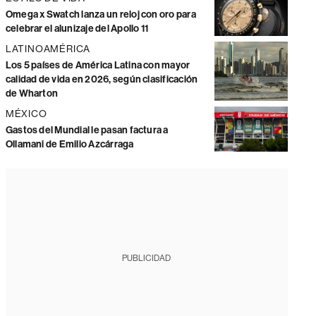
Omega x Swatch lanza un reloj con oro para
celebrar el alunizaje del Apollo 11
LATINOAMÉRICA
Los 5 países de América Latina con mayor
calidad de vida en 2026, según clasificación
de Wharton
MÉXICO
Gastos del Mundial le pasan factura a
Ollamani de Emilio Azcárraga
PUBLICIDAD