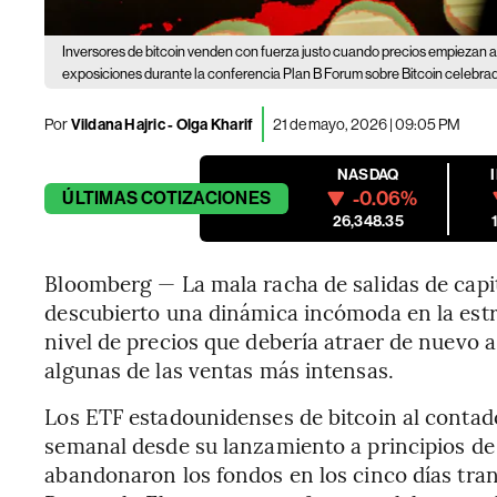
Inversores de bitcoin venden con fuerza justo cuando precios empiezan 
exposiciones durante la conferencia Plan B Forum sobre Bitcoin celebrad
Por
Vildana Hajric - Olga Kharif
21 de mayo, 2026 | 09:05 PM
NASDAQ
-0.06%
ÚLTIMAS
COTIZACIONES
26,348.35
Bloomberg — La mala racha de salidas de capit
descubierto una dinámica incómoda en la est
nivel de precios que debería atraer de nuevo 
algunas de las ventas más intensas.
Los ETF estadounidenses de bitcoin al contad
semanal desde su lanzamiento a principios de
abandonaron los fondos en los cinco días tran