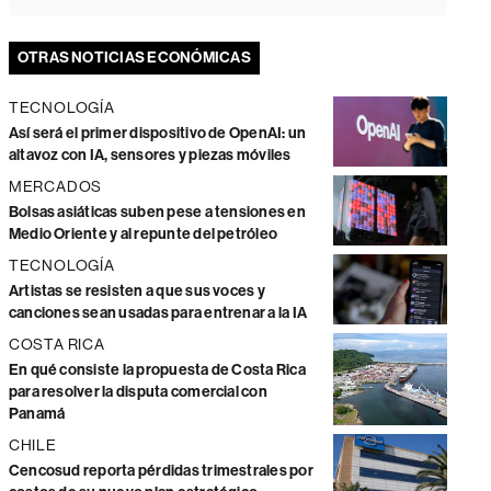
OTRAS NOTICIAS ECONÓMICAS
TECNOLOGÍA
Así será el primer dispositivo de OpenAI: un
altavoz con IA, sensores y piezas móviles
MERCADOS
Bolsas asiáticas suben pese a tensiones en
Medio Oriente y al repunte del petróleo
TECNOLOGÍA
Artistas se resisten a que sus voces y
canciones sean usadas para entrenar a la IA
COSTA RICA
En qué consiste la propuesta de Costa Rica
para resolver la disputa comercial con
Panamá
CHILE
Cencosud reporta pérdidas trimestrales por