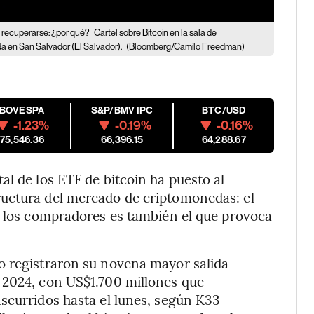
a recuperarse: ¿por qué?
Cartel sobre Bitcoin en la sala de
a en San Salvador (El Salvador).
(Bloomberg/Camilo Freedman)
IBOVESPA
S&P/BMV IPC
BTC/USD
-1.23%
-0.19%
-0.16%
175,546.36
66,396.15
64,288.67
al de los ETF de bitcoin ha puesto al
ructura del mercado de criptomonedas: el
a los compradores es también el que provoca
o registraron su novena mayor salida
 2024, con US$1.700 millones que
scurridos hasta el lunes, según K33