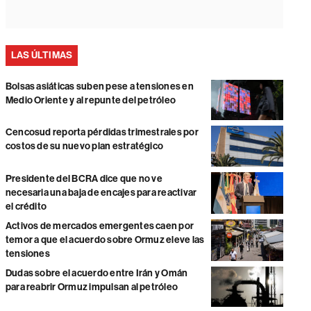
LAS ÚLTIMAS
Bolsas asiáticas suben pese a tensiones en
Medio Oriente y al repunte del petróleo
Cencosud reporta pérdidas trimestrales por
costos de su nuevo plan estratégico
Presidente del BCRA dice que no ve
necesaria una baja de encajes para reactivar
el crédito
Activos de mercados emergentes caen por
temor a que el acuerdo sobre Ormuz eleve las
tensiones
Dudas sobre el acuerdo entre Irán y Omán
para reabrir Ormuz impulsan al petróleo