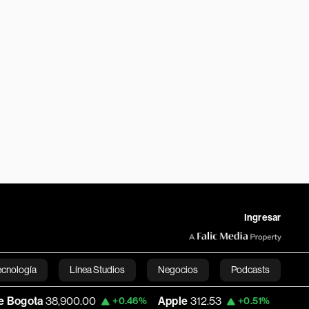
Ingresar
ecnología
Línea Studios
Negocios
Podcasts
38,900.00
Apple
312.53
USD COP
3,159
+0.46%
+0.51%
English