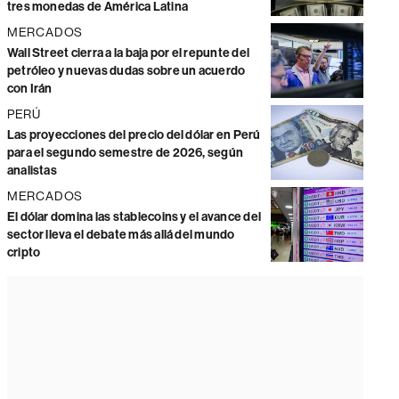
tres monedas de América Latina
MERCADOS
Wall Street cierra a la baja por el repunte del
petróleo y nuevas dudas sobre un acuerdo
con Irán
PERÚ
Las proyecciones del precio del dólar en Perú
para el segundo semestre de 2026, según
analistas
MERCADOS
El dólar domina las stablecoins y el avance del
sector lleva el debate más allá del mundo
cripto