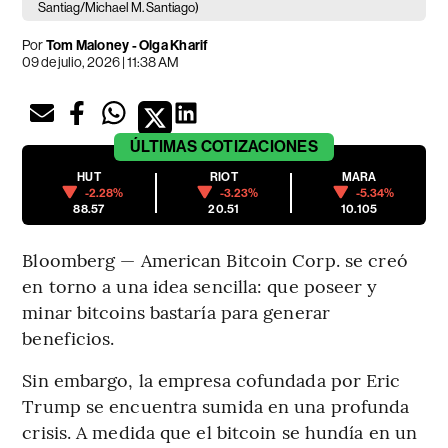
Santiag/Michael M. Santiago)
Por
Tom Maloney - Olga Kharif
09 de julio, 2026 | 11:38 AM
ÚLTIMAS
COTIZACIONES
HUT
RIOT
MARA
-2.28%
-3.23%
-5.34%
88.57
20.51
10.105
Bloomberg — American Bitcoin Corp.
se creó
en torno a una idea sencilla: que poseer y
minar bitcoins bastaría para generar
beneficios.
Sin embargo, la empresa cofundada por Eric
Trump se encuentra sumida en una profunda
crisis. A medida que el bitcoin se hundía en un