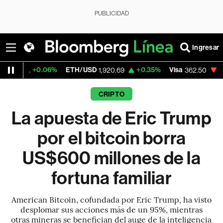
PUBLICIDAD
Ingresar
.06%
ETH/USD
+0.35%
Visa
-2.15%
Merca
1,920.69
362.50
CRIPTO
La apuesta de Eric Trump
por el bitcoin borra
US$600 millones de la
fortuna familiar
American Bitcoin, cofundada por Eric Trump, ha visto
desplomar sus acciones más de un 95%, mientras
otras mineras se benefician del auge de la inteligencia