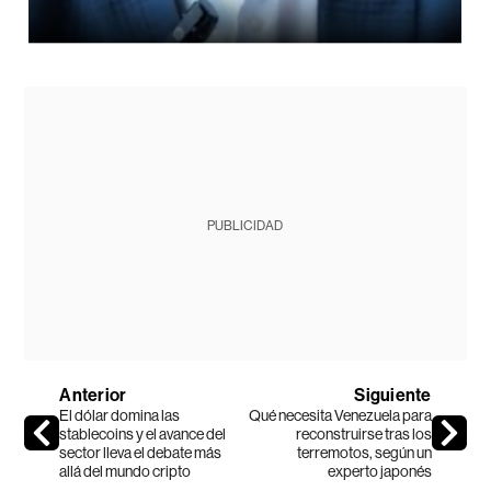
PUBLICIDAD
Anterior
Siguiente
El dólar domina las
Qué necesita Venezuela para
stablecoins y el avance del
reconstruirse tras los
sector lleva el debate más
terremotos, según un
allá del mundo cripto
experto japonés