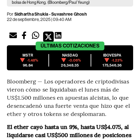
bolsa de Hong Kong.
(Bloomberg/Paul Yeung)
Por
Sidhartha Shukla - Suvashree Ghosh
22 de septiembre, 2025 | 09:40 AM
ÚLTIMAS
COTIZACIONES
MSTR
NASDAQ
IBOVESPA
-1.48%
-0.06%
-1.23%
96.84
26,348.35
175,546.36
Bloomberg — Los operadores de criptodivisas
vieron cómo se liquidaban el lunes más de
US$1.500 millones en apuestas alcistas, lo que
desencadenó una fuerte venta que hizo que el
ether y otros tokens se desplomaran.
El ether cayó hasta un 9%, hasta US$4.075, al
liquidarse casi US$500 millones de posiciones