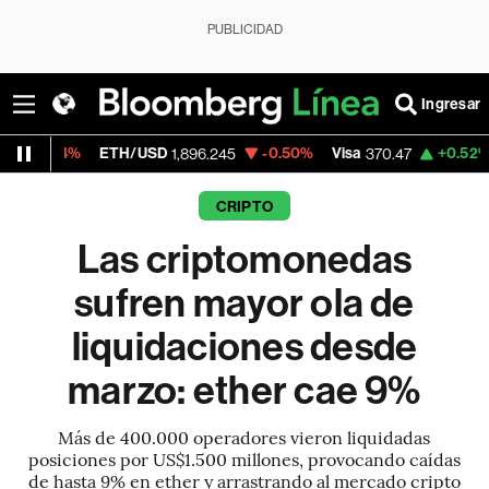
PUBLICIDAD
Ingresar
ETH/USD
-0.50%
Visa
+0.52%
MercadoLib
1,896.245
370.47
CRIPTO
Las criptomonedas
sufren mayor ola de
liquidaciones desde
marzo: ether cae 9%
Más de 400.000 operadores vieron liquidadas
posiciones por US$1.500 millones, provocando caídas
de hasta 9% en ether y arrastrando al mercado cripto