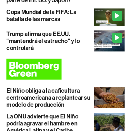
parte de EE. UU. y Japón?
Copa Mundial de la FIFA: La
batalla de las marcas
Trump afirma que EE.UU.
"mantendrá el estrecho" y lo
controlará
El Niño obliga a la caficultura
centroamericana a replantear su
modelo de producción
La ONU advierte que El Niño
podría agravar el hambre en
América Latina y el Caribe