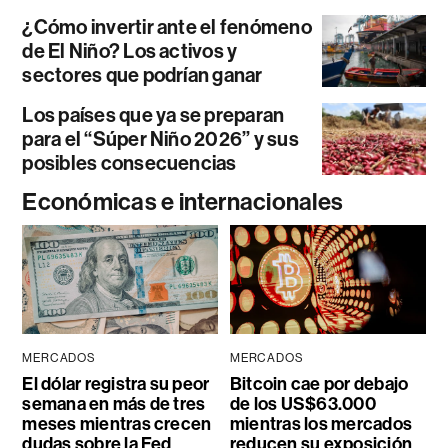
¿Cómo invertir ante el fenómeno
de El Niño? Los activos y
sectores que podrían ganar
Los países que ya se preparan
para el “Súper Niño 2026” y sus
posibles consecuencias
Económicas e internacionales
MERCADOS
MERCADOS
El dólar registra su peor
Bitcoin cae por debajo
semana en más de tres
de los US$63.000
meses mientras crecen
mientras los mercados
dudas sobre la Fed
reducen su exposición