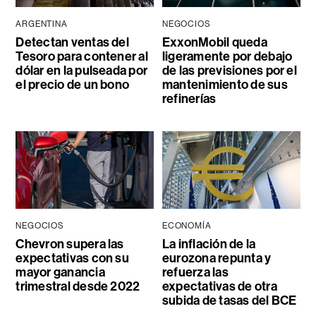
ARGENTINA
NEGOCIOS
Detectan ventas del
ExxonMobil queda
Tesoro para contener al
ligeramente por debajo
dólar en la pulseada por
de las previsiones por el
el precio de un bono
mantenimiento de sus
refinerías
NEGOCIOS
ECONOMÍA
Chevron supera las
La inflación de la
expectativas con su
eurozona repunta y
mayor ganancia
refuerza las
trimestral desde 2022
expectativas de otra
subida de tasas del BCE