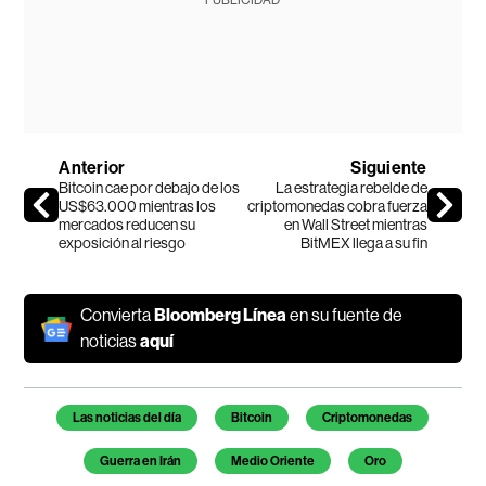
PUBLICIDAD
Anterior
Siguiente
Bitcoin cae por debajo de los
La estrategia rebelde de
US$63.000 mientras los
criptomonedas cobra fuerza
mercados reducen su
en Wall Street mientras
exposición al riesgo
BitMEX llega a su fin
Convierta
Bloomberg Línea
en su fuente de
noticias
aquí
Temas de este artículo
Las noticias del día
Bitcoin
Criptomonedas
Guerra en Irán
Medio Oriente
Oro