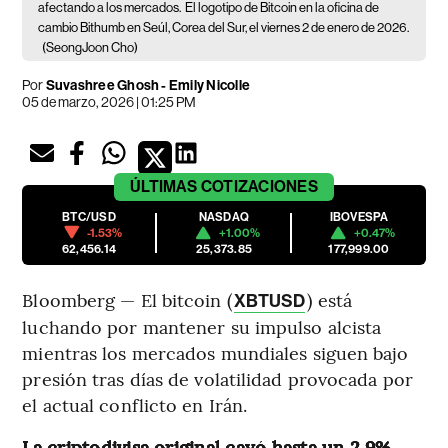
afectando a los mercados.
El logotipo de Bitcoin en la oficina de
cambio Bithumb en Seúl, Corea del Sur, el viernes 2 de enero de 2026.
(SeongJoon Cho)
Por
Suvashree Ghosh - Emily Nicolle
05 de marzo, 2026 | 01:25 PM
ÚLTIMAS
COTIZACIONES
BTC/USD
NASDAQ
IBOVESPA
-1.53%
+1.00%
+0.47%
62,456.14
25,373.85
177,999.00
Bloomberg — El bitcoin (
) está
XBTUSD
luchando por mantener su impulso alcista
mientras los mercados mundiales siguen bajo
presión tras días de volatilidad provocada por
el actual conflicto en Irán.
La criptodivisa original cayó hasta un 2,9%