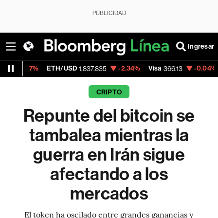
PUBLICIDAD
Ingresar
ETH/USD
-2.34%
Visa
-0.04%
MercadoLi
1,837.835
366.13
CRIPTO
Repunte del bitcoin se
tambalea mientras la
guerra en Irán sigue
afectando a los
mercados
El token ha oscilado entre grandes ganancias y