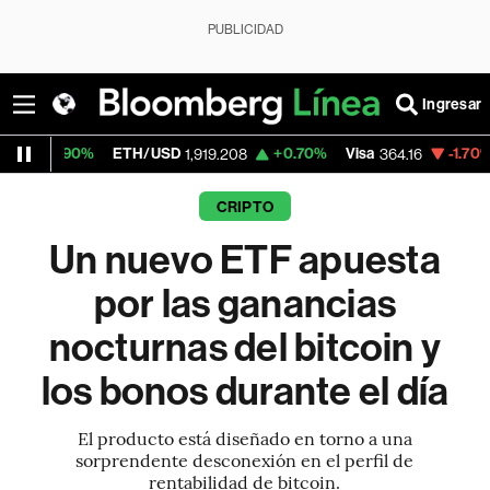
PUBLICIDAD
Ingresar
0%
ETH/USD
+0.70%
Visa
-1.70%
Mercado
1,919.208
364.16
CRIPTO
Un nuevo ETF apuesta
por las ganancias
nocturnas del bitcoin y
los bonos durante el día
El producto está diseñado en torno a una
sorprendente desconexión en el perfil de
rentabilidad de bitcoin.