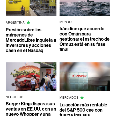
MUNDO
ARGENTINA
Irán dice que acuerdo
Presión sobre los
con Omán para
márgenes de
gestionar el estrecho de
MercadoLibre inquieta a
Ormuz está en su fase
inversores y acciones
final
caen en el Nasdaq
NEGOCIOS
MERCADOS
Burger King dispara sus
La acción más rentable
ventas en EE.UU. con un
del S&P 500 cae con
nuevo Whopper y una
fuerza tras sus