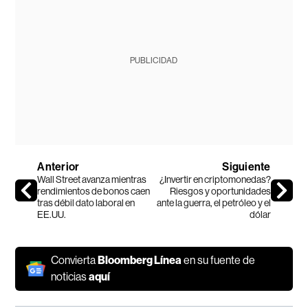
PUBLICIDAD
Anterior
Siguiente
Wall Street avanza mientras
¿Invertir en criptomonedas?
rendimientos de bonos caen
Riesgos y oportunidades
tras débil dato laboral en
ante la guerra, el petróleo y el
EE.UU.
dólar
Convierta
Bloomberg Línea
en su fuente de
noticias
aquí