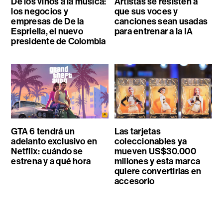
De los vinos a la música:
Artistas se resisten a
los negocios y
que sus voces y
empresas de De la
canciones sean usadas
Espriella, el nuevo
para entrenar a la IA
presidente de Colombia
GTA 6 tendrá un
Las tarjetas
adelanto exclusivo en
coleccionables ya
Netflix: cuándo se
mueven US$30.000
estrena y a qué hora
millones y esta marca
quiere convertirlas en
accesorio