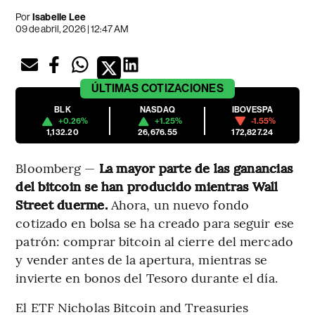
Por
Isabelle Lee
09 de abril, 2026 | 12:47 AM
ÚLTIMAS
COTIZACIONES
BLK
NASDAQ
IBOVESPA
+0.26%
+1.25%
-1.55%
1,132.20
26,676.55
172,827.24
Bloomberg —
La mayor parte de las ganancias
del bitcoin se han producido mientras Wall
Street duerme.
Ahora, un nuevo fondo
cotizado en bolsa se ha creado para seguir ese
patrón: comprar bitcoin al cierre del mercado
y vender antes de la apertura, mientras se
invierte en bonos del Tesoro durante el día.
El ETF Nicholas Bitcoin and Treasuries