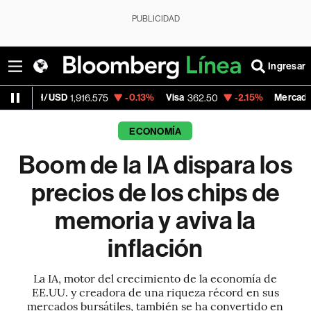
PUBLICIDAD
Ingresar
-0.13%
Visa
-2.15%
MercadoLibre
1,916.575
362.50
1,821.795
ECONOMÍA
Boom de la IA dispara los
precios de los chips de
memoria y aviva la
inflación
La IA, motor del crecimiento de la economía de
EE.UU. y creadora de una riqueza récord en sus
mercados bursátiles, también se ha convertido en