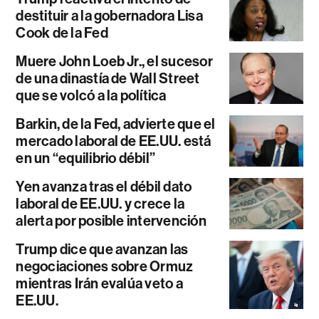
destituir a la gobernadora Lisa
Cook de la Fed
Muere John Loeb Jr., el sucesor
de una dinastía de Wall Street
que se volcó a la política
Barkin, de la Fed, advierte que el
mercado laboral de EE.UU. está
en un “equilibrio débil”
Yen avanza tras el débil dato
laboral de EE.UU. y crece la
alerta por posible intervención
Trump dice que avanzan las
negociaciones sobre Ormuz
mientras Irán evalúa veto a
EE.UU.