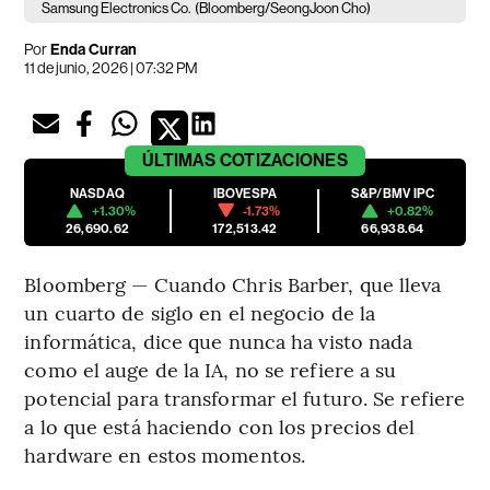
Samsung Electronics Co.
(Bloomberg/SeongJoon Cho)
Por
Enda Curran
11 de junio, 2026 | 07:32 PM
ÚLTIMAS
COTIZACIONES
NASDAQ
IBOVESPA
S&P/BMV IPC
+1.30%
-1.73%
+0.82%
26,690.62
172,513.42
66,938.64
Bloomberg — Cuando Chris Barber, que lleva
un cuarto de siglo en el negocio de la
informática, dice que nunca ha visto nada
como el auge de la IA, no se refiere a su
potencial para transformar el futuro. Se refiere
a lo que está haciendo con los precios del
hardware en estos momentos.