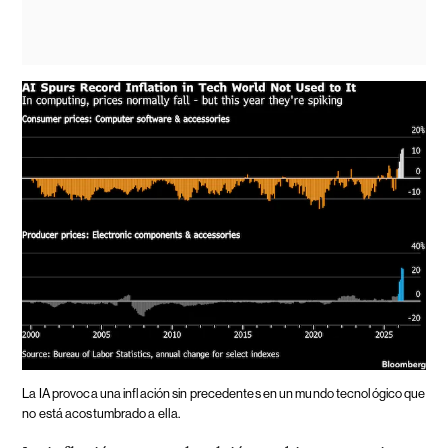
La IA provoca una inflación sin precedentes en un mundo tecnológico que
no está acostumbrado a ella.