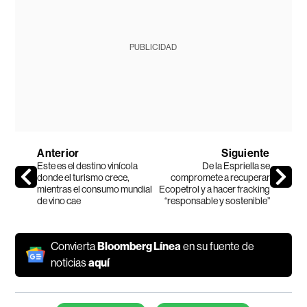
PUBLICIDAD
Anterior
Siguiente
Este es el destino vinícola
De la Espriella se
donde el turismo crece,
compromete a recuperar
mientras el consumo mundial
Ecopetrol y a hacer fracking
de vino cae
“responsable y sostenible”
Convierta
Bloomberg Línea
en su fuente de
noticias
aquí