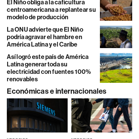
El Niño obliga a la caficultura
centroamericana a replantear su
modelo de producción
La ONU advierte que El Niño
podría agravar el hambre en
América Latina y el Caribe
Así logró este país de América
Latina generar toda su
electricidad con fuentes 100%
renovables
Económicas e internacionales