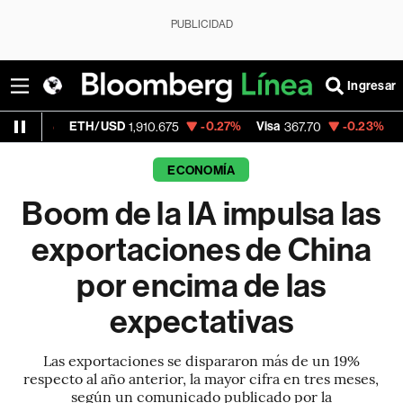
PUBLICIDAD
Ingresar
ETH/USD
-0.27%
Visa
-0.23%
MercadoLibre
1,910.675
367.70
ECONOMÍA
Boom de la IA impulsa las
exportaciones de China
por encima de las
expectativas
Las exportaciones se dispararon más de un 19%
respecto al año anterior, la mayor cifra en tres meses,
según un comunicado publicado por la