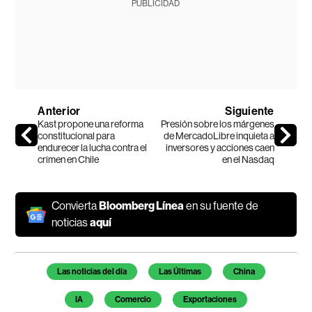
PUBLICIDAD
Anterior
Siguiente
Kast propone una reforma
Presión sobre los márgenes
constitucional para
de MercadoLibre inquieta a
endurecer la lucha contra el
inversores y acciones caen
crimen en Chile
en el Nasdaq
Convierta
Bloomberg Línea
en su fuente de
noticias
aquí
Temas de este artículo
Las noticias del día
Las Últimas
China
IA
Comercio
Exportaciones