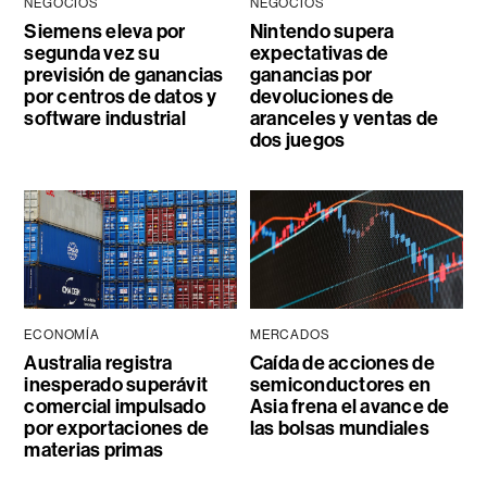
NEGOCIOS
NEGOCIOS
Siemens eleva por
Nintendo supera
segunda vez su
expectativas de
previsión de ganancias
ganancias por
por centros de datos y
devoluciones de
software industrial
aranceles y ventas de
dos juegos
ECONOMÍA
MERCADOS
Australia registra
Caída de acciones de
inesperado superávit
semiconductores en
comercial impulsado
Asia frena el avance de
por exportaciones de
las bolsas mundiales
materias primas