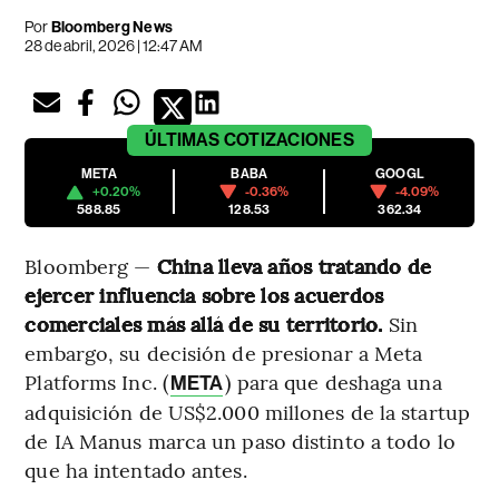
Por
Bloomberg News
28 de abril, 2026 | 12:47 AM
ÚLTIMAS
COTIZACIONES
META
BABA
GOOGL
+0.20%
-0.36%
-4.09%
588.85
128.53
362.34
Bloomberg —
China lleva años tratando de
ejercer influencia sobre los acuerdos
comerciales más allá de su territorio.
Sin
embargo, su decisión de presionar a Meta
Platforms Inc. (
) para que deshaga una
META
adquisición de US$2.000 millones de la startup
de IA Manus marca un paso distinto a todo lo
que ha intentado antes.