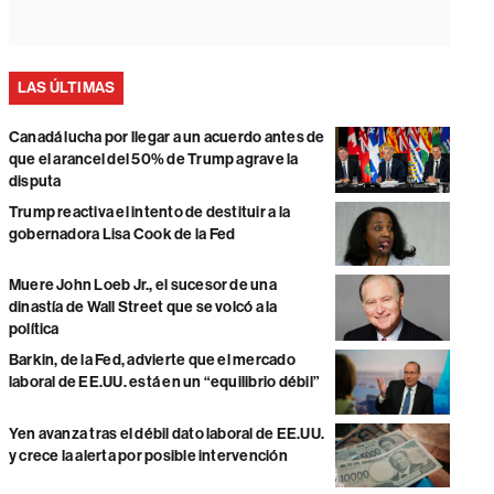
LAS ÚLTIMAS
Canadá lucha por llegar a un acuerdo antes de
que el arancel del 50% de Trump agrave la
disputa
Trump reactiva el intento de destituir a la
gobernadora Lisa Cook de la Fed
Muere John Loeb Jr., el sucesor de una
dinastía de Wall Street que se volcó a la
política
Barkin, de la Fed, advierte que el mercado
laboral de EE.UU. está en un “equilibrio débil”
Yen avanza tras el débil dato laboral de EE.UU.
y crece la alerta por posible intervención