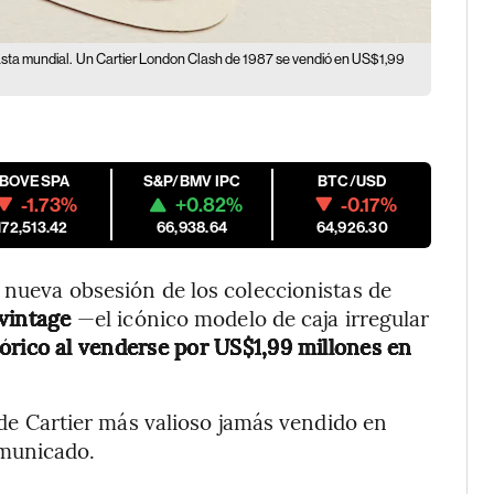
asta mundial.
Un Cartier London Clash de 1987 se vendió en US$1,99
IBOVESPA
S&P/BMV IPC
BTC/USD
-1.73%
+0.82%
-0.17%
172,513.42
66,938.64
64,926.30
a nueva obsesión de los coleccionistas de
 vintage
—el icónico modelo de caja irregular
órico al venderse por US$1,99 millones en
a de Cartier más valioso jamás vendido en
omunicado.