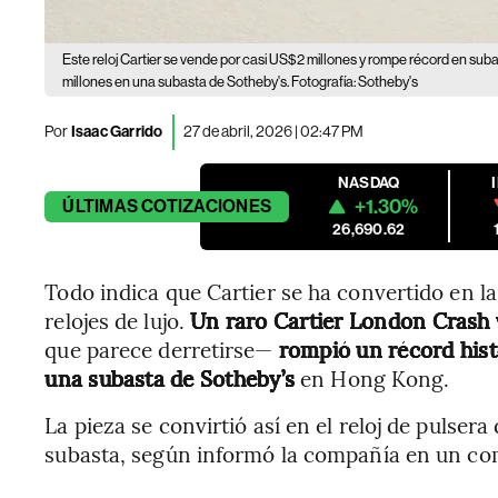
Este reloj Cartier se vende por casi US$2 millones y rompe récord en sub
millones en una subasta de Sotheby's. Fotografía: Sotheby's
Por
Isaac Garrido
27 de abril, 2026 | 02:47 PM
NASDAQ
+1.30%
ÚLTIMAS
COTIZACIONES
26,690.62
Todo indica que Cartier se ha convertido en l
relojes de lujo.
Un raro Cartier London Crash
que parece derretirse—
rompió un récord hist
una subasta de Sotheby’s
en Hong Kong.
La pieza se convirtió así en el reloj de pulser
subasta, según informó la compañía en un c