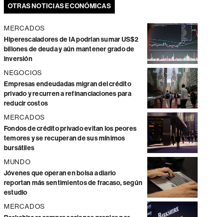
OTRAS NOTICIAS ECONÓMICAS
MERCADOS
Hiperescaladores de IA podrían sumar US$2
billones de deuda y aún mantener grado de
inversión
NEGOCIOS
Empresas endeudadas migran del crédito
privado y recurren a refinanciaciones para
reducir costos
MERCADOS
Fondos de crédito privado evitan los peores
temores y se recuperan de sus mínimos
bursátiles
MUNDO
Jóvenes que operan en bolsa a diario
reportan más sentimientos de fracaso, según
estudio
MERCADOS