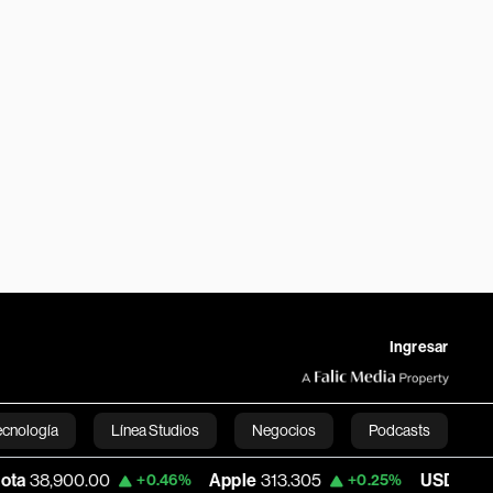
Ingresar
ecnología
Línea Studios
Negocios
Podcasts
0.00
Apple
313.305
USD COP
3,159.60
+0.46%
+0.25%
English