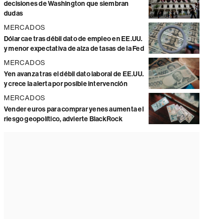
decisiones de Washington que siembran
dudas
MERCADOS
Dólar cae tras débil dato de empleo en EE.UU.
y menor expectativa de alza de tasas de la Fed
MERCADOS
Yen avanza tras el débil dato laboral de EE.UU.
y crece la alerta por posible intervención
MERCADOS
Vender euros para comprar yenes aumenta el
riesgo geopolítico, advierte BlackRock