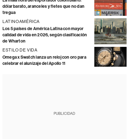
La mala hora del exportador colombiano:
dólar barato, aranceles y fletes que no dan
tregua
LATINOAMÉRICA
Los 5 países de América Latina con mayor
calidad de vida en 2026, según clasificación
de Wharton
ESTILO DE VIDA
Omega x Swatch lanza un reloj con oro para
celebrar el alunizaje del Apollo 11
PUBLICIDAD