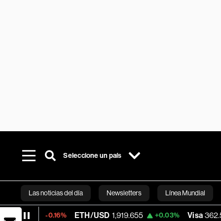
Seleccione un país
Las noticias del día
Newsletters
Línea Mundial
ETH/USD
1,919.655
Visa
362.50
-0.16%
+0.03%
-2.1
Bloomberg 