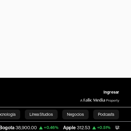
Ingresar
ecnología
Línea Studios
Negocios
Podcasts
.00
Apple
312.53
USD COP
3,159.39
+0.46%
+0.51%
English