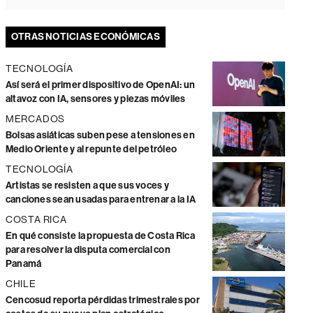
OTRAS NOTICIAS ECONÓMICAS
TECNOLOGÍA
Así será el primer dispositivo de OpenAI: un
altavoz con IA, sensores y piezas móviles
MERCADOS
Bolsas asiáticas suben pese a tensiones en
Medio Oriente y al repunte del petróleo
TECNOLOGÍA
Artistas se resisten a que sus voces y
canciones sean usadas para entrenar a la IA
COSTA RICA
En qué consiste la propuesta de Costa Rica
para resolver la disputa comercial con
Panamá
CHILE
Cencosud reporta pérdidas trimestrales por