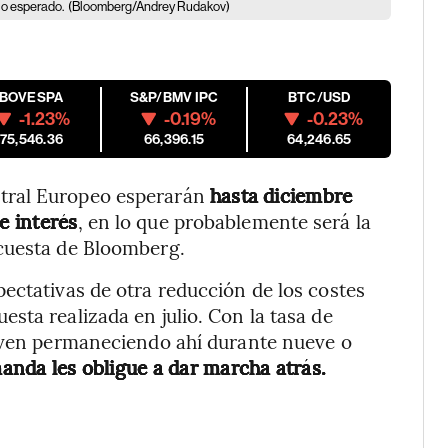
lo esperado.
(Bloomberg/Andrey Rudakov)
IBOVESPA
S&P/BMV IPC
BTC/USD
-1.23%
-0.19%
-0.23%
175,546.36
66,396.15
64,246.65
tral Europeo esperarán
hasta diciembre
e interés
, en lo que probablemente será la
cuesta de Bloomberg.
ectativas de otra reducción de los costes
sta realizada en julio. Con la tasa de
o ven permaneciendo ahí durante nueve o
anda les obligue a dar marcha atrás.