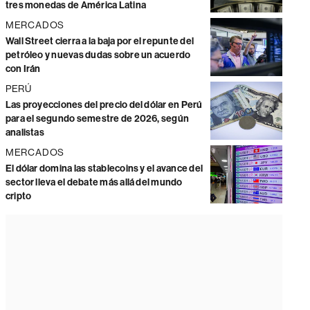
tres monedas de América Latina
MERCADOS
Wall Street cierra a la baja por el repunte del
petróleo y nuevas dudas sobre un acuerdo
con Irán
PERÚ
Las proyecciones del precio del dólar en Perú
para el segundo semestre de 2026, según
analistas
MERCADOS
El dólar domina las stablecoins y el avance del
sector lleva el debate más allá del mundo
cripto