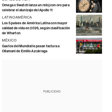
Omega x Swatch lanza un reloj con oro para
celebrar el alunizaje del Apollo 11
LATINOAMÉRICA
Los 5 países de América Latina con mayor
calidad de vida en 2026, según clasificación
de Wharton
MÉXICO
Gastos del Mundial le pasan factura a
Ollamani de Emilio Azcárraga
PUBLICIDAD