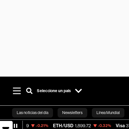
Seleccione un país
Las noticias del día
Newsletters
Línea Mundial
ETH/USD
1,899.72
Visa
370.47
-0.21%
-0.32%
+0.52
Bloomberg 