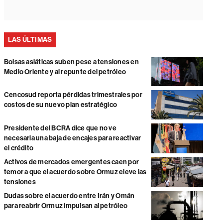
LAS ÚLTIMAS
Bolsas asiáticas suben pese a tensiones en
Medio Oriente y al repunte del petróleo
Cencosud reporta pérdidas trimestrales por
costos de su nuevo plan estratégico
Presidente del BCRA dice que no ve
necesaria una baja de encajes para reactivar
el crédito
Activos de mercados emergentes caen por
temor a que el acuerdo sobre Ormuz eleve las
tensiones
Dudas sobre el acuerdo entre Irán y Omán
para reabrir Ormuz impulsan al petróleo