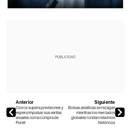
PUBLICIDAD
Anterior
Siguiente
Clorox supera previsiones y
Bolsas asiáticas se rezagan
espera impulsar sus ventas
mientras los mercados
anuales con la compra de
globales rondan máximos
Purell
históricos