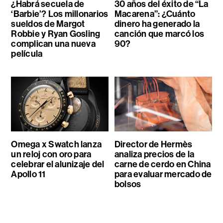
¿Habrá secuela de
30 años del éxito de “La
‘Barbie’? Los millonarios
Macarena”: ¿Cuánto
sueldos de Margot
dinero ha generado la
Robbie y Ryan Gosling
canción que marcó los
complican una nueva
90?
película
Omega x Swatch lanza
Director de Hermès
un reloj con oro para
analiza precios de la
celebrar el alunizaje del
carne de cerdo en China
Apollo 11
para evaluar mercado de
bolsos