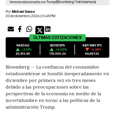
(Bloomberg/Yuki Iwamura)
temores relacionados con Trump
Por
Michael Sasso
23 de diciembre, 2024 | 01:48 PM
ÚLTIMAS
COTIZACIONES
NASDAQ
IBOVESPA
S&P/BMV IPC
+2.13%
+0.00%
-0.36%
25,913.90
178,000.24
66,697.22
Bloomberg — La confianza del consumidor
estadounidense se hundió inesperadamente en
diciembre por primera vez en tres meses
debido a las preocupaciones sobre las
perspectivas de la economía en medio de la
incertidumbre en torno a las políticas de la
administración Trump.