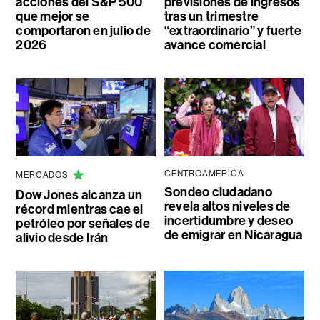
acciones del S&P 500
previsiones de ingresos
que mejor se
tras un trimestre
comportaron en julio de
“extraordinario” y fuerte
2026
avance comercial
CENTROAMÉRICA
MERCADOS
Sondeo ciudadano
Dow Jones alcanza un
revela altos niveles de
récord mientras cae el
incertidumbre y deseo
petróleo por señales de
de emigrar en Nicaragua
alivio desde Irán