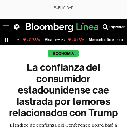
PUBLICIDAD
Ingresar
-0.73%
Visa
-0.13%
MercadoLibre
+1.11%
365.67
1,900.47
ECONOMÍA
La confianza del
consumidor
estadounidense cae
lastrada por temores
relacionados con Trump
El índice de confianza del Conference Board bajó a