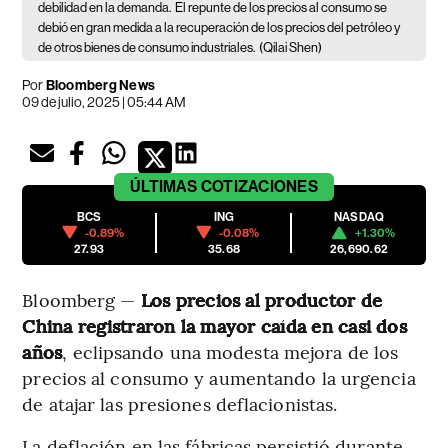
debilidad en la demanda.
El repunte de los precios al consumo se
debió en gran medida a la recuperación de los precios del petróleo y
de otros bienes de consumo industriales.
(Qilai Shen)
Por
Bloomberg News
09 de julio, 2025 | 05:44 AM
ÚLTIMAS
COTIZACIONES
BCS
ING
NASDAQ
-0.89%
-0.08%
+1.30%
27.93
35.68
26,690.62
Bloomberg —
Los precios al productor de
China registraron la mayor caída en casi dos
años
, eclipsando una modesta mejora de los
precios al consumo y aumentando la urgencia
de atajar las presiones deflacionistas.
La deflación en las fábricas persistió durante