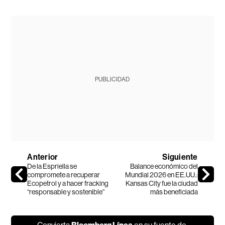
PUBLICIDAD
Anterior
Siguiente
De la Espriella se
Balance económico del
compromete a recuperar
Mundial 2026 en EE.UU.:
Ecopetrol y a hacer fracking
Kansas City fue la ciudad
“responsable y sostenible”
más beneficiada