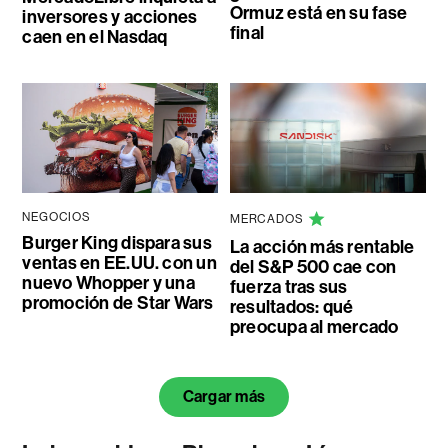
Ormuz está en su fase
inversores y acciones
final
caen en el Nasdaq
NEGOCIOS
MERCADOS
Burger King dispara sus
La acción más rentable
ventas en EE.UU. con un
del S&P 500 cae con
nuevo Whopper y una
fuerza tras sus
promoción de Star Wars
resultados: qué
preocupa al mercado
Cargar más