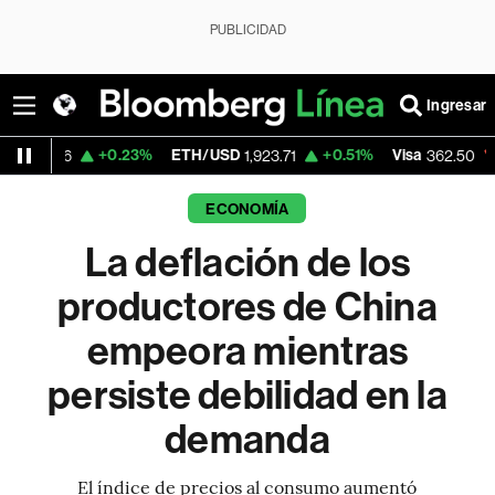
PUBLICIDAD
Ingresar
+0.23%
ETH/USD
+0.51%
Visa
-2.15%
Merc
1,923.71
362.50
ECONOMÍA
La deflación de los
productores de China
empeora mientras
persiste debilidad en la
demanda
El índice de precios al consumo aumentó