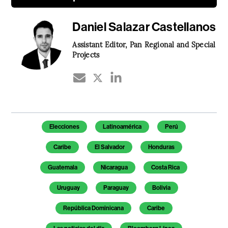
Daniel Salazar Castellanos
Assistant Editor, Pan Regional and Special
Projects
Temas de este artículo
Elecciones
Latinoamérica
Perú
Caribe
El Salvador
Honduras
Guatemala
Nicaragua
Costa Rica
Uruguay
Paraguay
Bolivia
República Dominicana
Caribe