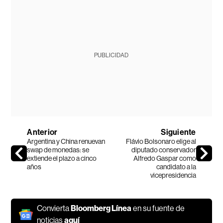
PUBLICIDAD
Anterior
Siguiente
Argentina y China renuevan
Flávio Bolsonaro elige al
swap de monedas: se
diputado conservador
extiende el plazo a cinco
Alfredo Gaspar como
años
candidato a la
vicepresidencia
Convierta
Bloomberg Línea
en su fuente de
noticias
aquí