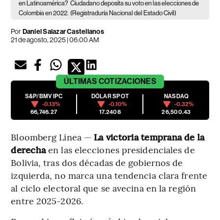
en Latinoamérica?
Ciudadano deposita su voto en las elecciones de
Colombia en 2022.
(Registraduría Nacional del Estado Civil)
Por
Daniel Salazar Castellanos
21 de agosto, 2025 | 06:00 AM
ÚLTIMAS
COTIZACIONES
S&P/BMV IPC
DÓLAR SPOT
NASDAQ
-0.13%
-0.10%
-0.32%
66,746.27
17.2408
26,500.43
Bloomberg Línea —
La victoria temprana de la
derecha
en las elecciones presidenciales de
Bolivia, tras dos décadas de gobiernos de
izquierda, no marca una tendencia clara frente
al ciclo electoral que se avecina en la región
entre 2025-2026.