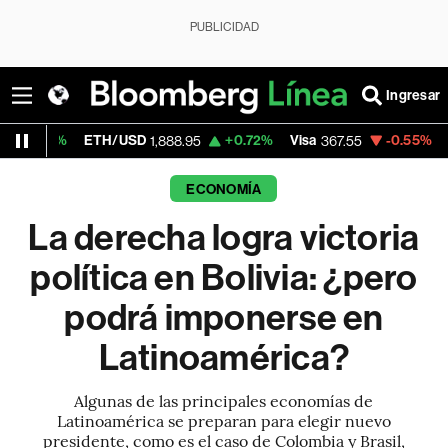
PUBLICIDAD
Ingresar
TH/USD
+0.72%
Visa
-0.55%
MercadoLibre
1,888.95
367.55
ECONOMÍA
La derecha logra victoria
política en Bolivia: ¿pero
podrá imponerse en
Latinoamérica?
Algunas de las principales economías de
Latinoamérica se preparan para elegir nuevo
presidente, como es el caso de Colombia y Brasil,