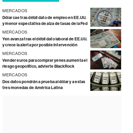
MERCADOS
Dólar cae tras débil dato de empleo en EE.UU.
y menor expectativa de alza de tasas de la Fed
MERCADOS
Yen avanza tras el débil dato laboral de EE.UU.
y crece la alerta por posible intervención
MERCADOS
Vender euros para comprar yenes aumenta el
riesgo geopolítico, advierte BlackRock
MERCADOS
Dos datos pondrán a prueba al dólar y a estas
tres monedas de América Latina