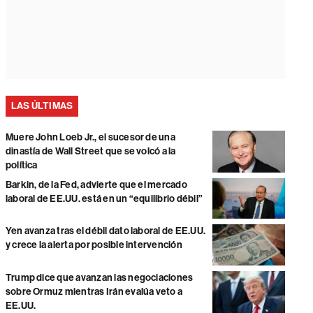
LAS ÚLTIMAS
Muere John Loeb Jr., el sucesor de una
dinastía de Wall Street que se volcó a la
política
Barkin, de la Fed, advierte que el mercado
laboral de EE.UU. está en un “equilibrio débil”
Yen avanza tras el débil dato laboral de EE.UU.
y crece la alerta por posible intervención
Trump dice que avanzan las negociaciones
sobre Ormuz mientras Irán evalúa veto a
EE.UU.