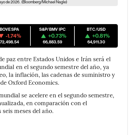
mayo de 2026.
(Bloomberg/Michael Nagle)
IBOVESPA
S&P/BMV IPC
BTC/USD
-1.74%
+0.73%
+0.81%
172,498.54
66,883.59
64,911.30
e paz entre Estados Unidos e Irán será el
undial en el segundo semestre del año, ya
eo, la inflación, las cadenas de suministro y
s de Oxford Economics.
undial se acelere en el segundo semestre,
nualizada, en comparación con el
 seis meses del año.