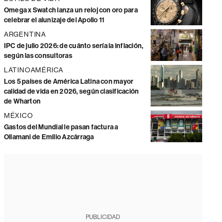
Omega x Swatch lanza un reloj con oro para
celebrar el alunizaje del Apollo 11
ARGENTINA
IPC de julio 2026: de cuánto sería la inflación,
según las consultoras
LATINOAMÉRICA
Los 5 países de América Latina con mayor
calidad de vida en 2026, según clasificación
de Wharton
MÉXICO
Gastos del Mundial le pasan factura a
Ollamani de Emilio Azcárraga
PUBLICIDAD