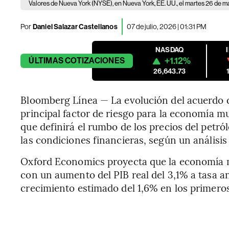
Valores de Nueva York (NYSE), en Nueva York, EE. UU., el martes 26 de 
Por
Daniel Salazar Castellanos
07 de julio, 2026 | 01:31 PM
NASDAQ
+1.12%
ÚLTIMAS
COTIZACIONES
26,643.73
Bloomberg Línea — La evolución del acuerdo d
principal factor de riesgo para la economía m
que definirá el rumbo de los precios del petról
las condiciones financieras, según un análisi
Oxford Economics proyecta que la economía m
con un aumento del PIB real del 3,1% a tasa a
crecimiento estimado del 1,6% en los primeros