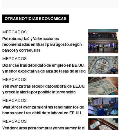
OTRAS NOTICIAS ECONÓMICAS
MERCADOS
Petrobras, Itaú y Vale: acciones
recomendadas en Brasil para agosto, según
bancos y corredurías
MERCADOS
Dólar cae tras débil dato de empleo en EE.UU.
y menor expectativa de alza de tasas de la Fed
MERCADOS
Yen avanza tras el débil dato laboral de EE.UU.
y crece la alerta por posible intervención
MERCADOS
Wall Street avanza mientras rendimientos de
bonos caen tras débil dato laboral en EE.UU.
MERCADOS
Vender euros para comprar yenes aumenta el