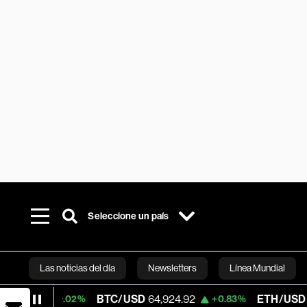
Seleccione un país
Las noticias del día
Newsletters
Línea Mundial
BTC/USD
64,924.92
ETH/USD
1,917.345
+0.02%
+0.83%
Bloomberg 