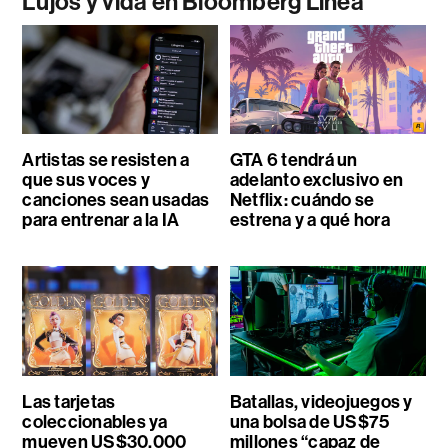
Lujos y vida en Bloomberg Línea
Artistas se resisten a
GTA 6 tendrá un
que sus voces y
adelanto exclusivo en
canciones sean usadas
Netflix: cuándo se
para entrenar a la IA
estrena y a qué hora
Las tarjetas
Batallas, videojuegos y
coleccionables ya
una bolsa de US$75
mueven US$30.000
millones “capaz de