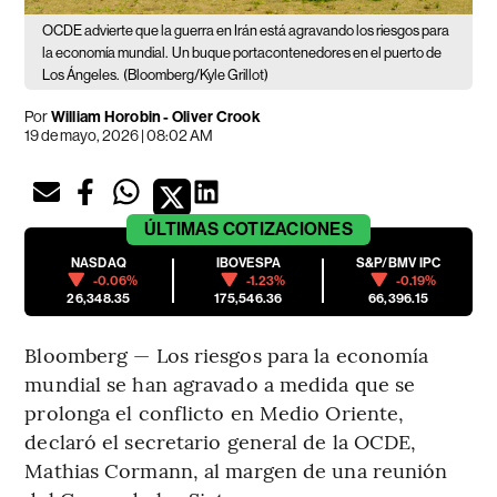
OCDE advierte que la guerra en Irán está agravando los riesgos para
la economía mundial.
Un buque portacontenedores en el puerto de
Los Ángeles.
(Bloomberg/Kyle Grillot)
Por
William Horobin - Oliver Crook
19 de mayo, 2026 | 08:02 AM
ÚLTIMAS
COTIZACIONES
NASDAQ
IBOVESPA
S&P/BMV IPC
-0.06%
-1.23%
-0.19%
26,348.35
175,546.36
66,396.15
Bloomberg — Los riesgos para la economía
mundial se han agravado a medida que se
prolonga el conflicto en Medio Oriente,
declaró el secretario general de la OCDE,
Mathias Cormann, al margen de una reunión