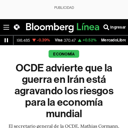
PUBLICIDAD
Ingresar
-0.39%
Visa
+0.52%
MercadoLibre
8.485
370.47
1,824.26
ECONOMÍA
OCDE advierte que la
guerra en Irán está
agravando los riesgos
para la economía
mundial
El secretario general de la OCDE, Mathias Cormann,