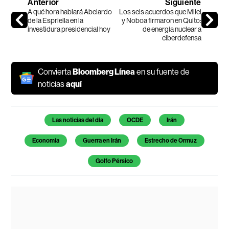
Anterior
Siguiente
A qué hora hablará Abelardo
Los seis acuerdos que Milei
de la Espriella en la
y Noboa firmaron en Quito:
investidura presidencial hoy
de energía nuclear a
ciberdefensa
Convierta
Bloomberg Línea
en su fuente de
noticias
aquí
Temas de este artículo
Las noticias del día
OCDE
Irán
Economía
Guerra en Irán
Estrecho de Ormuz
Golfo Pérsico