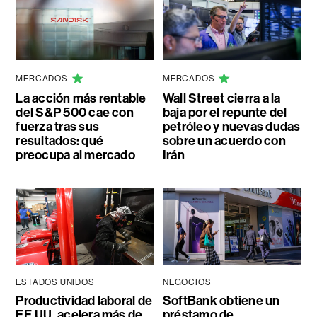
MERCADOS
MERCADOS
La acción más rentable
Wall Street cierra a la
del S&P 500 cae con
baja por el repunte del
fuerza tras sus
petróleo y nuevas dudas
resultados: qué
sobre un acuerdo con
preocupa al mercado
Irán
ESTADOS UNIDOS
NEGOCIOS
Productividad laboral de
SoftBank obtiene un
EE.UU. acelera más de
préstamo de