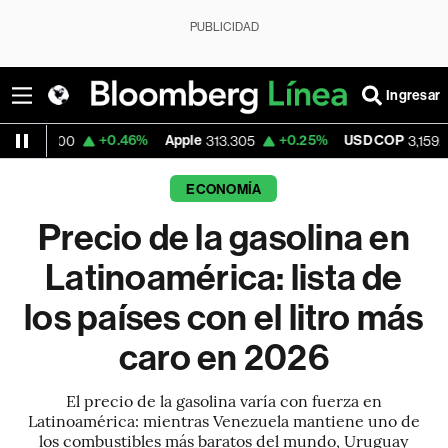
PUBLICIDAD
Ingresar
+0.46%
Apple
+0.25%
USD COP
+0.01%
313.305
3,159.60
ECONOMÍA
Precio de la gasolina en
Latinoamérica: lista de
los países con el litro más
caro en 2026
El precio de la gasolina varía con fuerza en
Latinoamérica: mientras Venezuela mantiene uno de
los combustibles más baratos del mundo, Uruguay