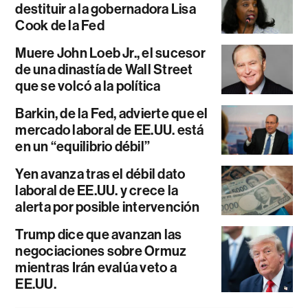
destituir a la gobernadora Lisa
Cook de la Fed
Muere John Loeb Jr., el sucesor
de una dinastía de Wall Street
que se volcó a la política
Barkin, de la Fed, advierte que el
mercado laboral de EE.UU. está
en un “equilibrio débil”
Yen avanza tras el débil dato
laboral de EE.UU. y crece la
alerta por posible intervención
Trump dice que avanzan las
negociaciones sobre Ormuz
mientras Irán evalúa veto a
EE.UU.