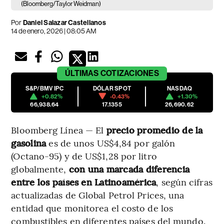
(Bloomberg/Taylor Weidman)
Por
Daniel Salazar Castellanos
14 de enero, 2026 | 08:05 AM
ÚLTIMAS
COTIZACIONES
S&P/BMV IPC
DÓLAR SPOT
NASDAQ
+0.82%
-0.43%
+1.30%
66,938.64
17.1355
26,690.62
Bloomberg Línea — El
precio promedio de la
gasolina
es de unos US$4,84 por galón
(Octano-95) y de US$1,28 por litro
globalmente,
con una marcada diferencia
entre los países en Latinoamérica
, según cifras
actualizadas de Global Petrol Prices, una
entidad que monitorea el costo de los
combustibles en diferentes países del mundo.