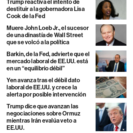
Trump reactiva el intento de
destituir a la gobernadora Lisa
Cook de la Fed
Muere John Loeb Jr., el sucesor
de una dinastía de Wall Street
que se volcó a la política
Barkin, de la Fed, advierte que el
mercado laboral de EE.UU. está
en un “equilibrio débil”
Yen avanza tras el débil dato
laboral de EE.UU. y crece la
alerta por posible intervención
Trump dice que avanzan las
negociaciones sobre Ormuz
mientras Irán evalúa veto a
EE.UU.