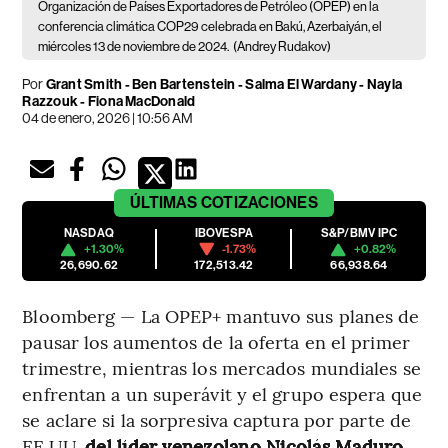
Organización de Países Exportadores de Petróleo (OPEP) en la
conferencia climática COP29 celebrada en Bakú, Azerbaiyán, el
miércoles 13 de noviembre de 2024.
(Andrey Rudakov)
Por
Grant Smith - Ben Bartenstein - Salma El Wardany - Nayla
Razzouk - Fiona MacDonald
04 de enero, 2026 | 10:56 AM
ÚLTIMAS
COTIZACIONES
NASDAQ
IBOVESPA
S&P/BMV IPC
+1.30%
-1.73%
+0.82%
26,690.62
172,513.42
66,938.64
Bloomberg — La OPEP+ mantuvo sus planes de
pausar los aumentos de la oferta en el primer
trimestre, mientras los mercados mundiales se
enfrentan a un superávit y el grupo espera que
se aclare si la sorpresiva captura por parte de
EE.UU.
del líder venezolano Nicolás Maduro