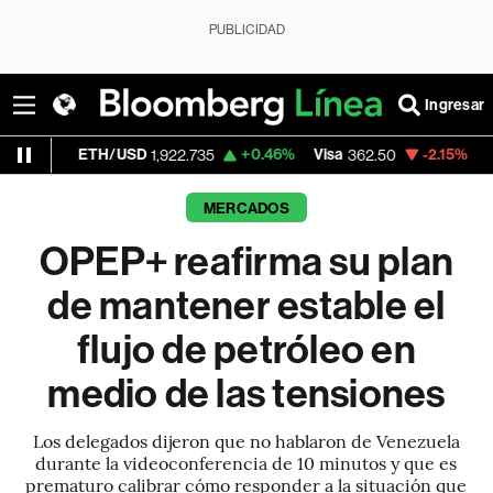
PUBLICIDAD
Ingresar
TH/USD
+0.46%
Visa
-2.15%
MercadoLibre
1,922.735
362.50
MERCADOS
OPEP+ reafirma su plan
de mantener estable el
flujo de petróleo en
medio de las tensiones
Los delegados dijeron que no hablaron de Venezuela
durante la videoconferencia de 10 minutos y que es
prematuro calibrar cómo responder a la situación que