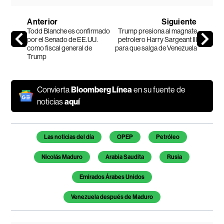
Anterior
Siguiente
Todd Blanche es confirmado
Trump presiona al magnate
por el Senado de EE.UU.
petrolero Harry Sargeant III
como fiscal general de
para que salga de Venezuela
Trump
Convierta
Bloomberg Línea
en su fuente de
noticias
aquí
Temas de este artículo
Las noticias del día
OPEP
Petróleo
Nicolás Maduro
Arabia Saudita
Rusia
Emirados Árabes Unidos
Venezuela después de Maduro