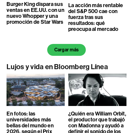
Burger King dispara sus
La acción más rentable
ventas en EE.UU. con un
del S&P 500 cae con
nuevo Whopper y una
fuerza tras sus
promoción de Star Wars
resultados: qué
preocupa al mercado
Cargar más
Lujos y vida en Bloomberg Línea
En fotos: las
¿Quién era William Orbit,
universidades más
el productor que trabajó
bellas del mundo en
con Madonna y ayudó a
2026, según el Prix
definir el sonido de los