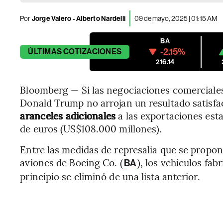
Por
Jorge Valero - Alberto Nardelli
09 de mayo, 2025 | 01:15 AM
BA
-2.15%
ÚLTIMAS
COTIZACIONES
216.14
Bloomberg — Si las negociaciones comerciales
Donald Trump no arrojan un resultado satisfac
aranceles adicionales
a las exportaciones est
de euros (US$108.000 millones).
Entre las medidas de represalia que se propon
aviones de Boeing Co. (
), los vehículos fa
BA
principio se eliminó de una lista anterior.