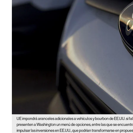
UE impondrá aranceles adicionales a vehículos y bourbon de EE.UU. si fal
presenten a Washington un menú de opciones, entre las que se encuentran
impulsar las inversiones en EE.UU., que podrían transformarse en propues