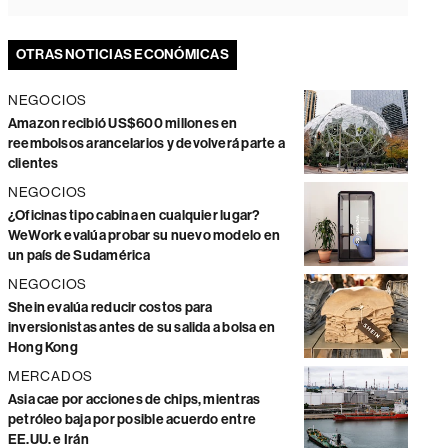
OTRAS NOTICIAS ECONÓMICAS
NEGOCIOS
Amazon recibió US$600 millones en
reembolsos arancelarios y devolverá parte a
clientes
NEGOCIOS
¿Oficinas tipo cabina en cualquier lugar?
WeWork evalúa probar su nuevo modelo en
un país de Sudamérica
NEGOCIOS
Shein evalúa reducir costos para
inversionistas antes de su salida a bolsa en
Hong Kong
MERCADOS
Asia cae por acciones de chips, mientras
petróleo baja por posible acuerdo entre
EE.UU. e Irán