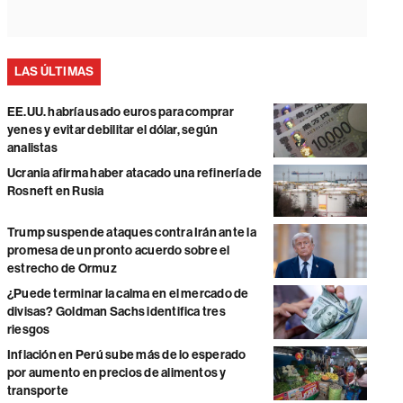
LAS ÚLTIMAS
EE.UU. habría usado euros para comprar
yenes y evitar debilitar el dólar, según
analistas
Ucrania afirma haber atacado una refinería de
Rosneft en Rusia
Trump suspende ataques contra Irán ante la
promesa de un pronto acuerdo sobre el
estrecho de Ormuz
¿Puede terminar la calma en el mercado de
divisas? Goldman Sachs identifica tres
riesgos
Inflación en Perú sube más de lo esperado
por aumento en precios de alimentos y
transporte