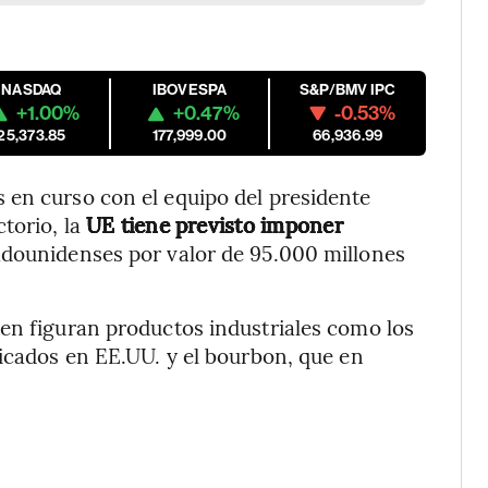
NASDAQ
IBOVESPA
S&P/BMV IPC
+1.00%
+0.47%
-0.53%
25,373.85
177,999.00
66,936.99
 en curso con el equipo del presidente
torio, la
UE tiene previsto imponer
adounidenses por valor de 95.000 millones
en figuran productos industriales como los
bricados en EE.UU. y el bourbon, que en