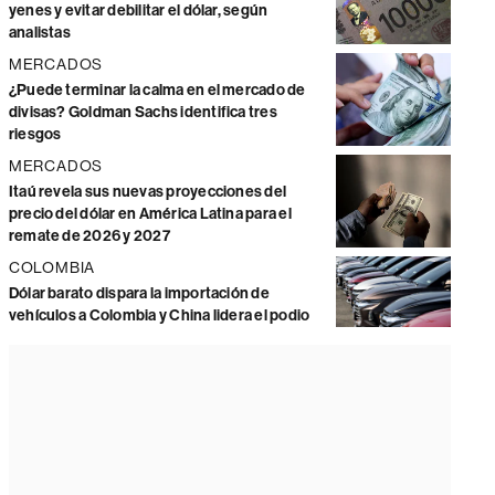
yenes y evitar debilitar el dólar, según
analistas
MERCADOS
¿Puede terminar la calma en el mercado de
divisas? Goldman Sachs identifica tres
riesgos
MERCADOS
Itaú revela sus nuevas proyecciones del
precio del dólar en América Latina para el
remate de 2026 y 2027
COLOMBIA
Dólar barato dispara la importación de
vehículos a Colombia y China lidera el podio