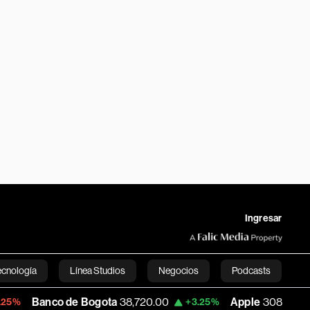
Ingresar
ecnología
Línea Studios
Negocios
Podcasts
 de Bogota
38,720.00
Apple
308.63
US
+3.25%
-7.53%
English