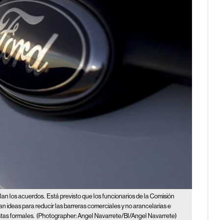
lan los acuerdos.
Está previsto que los funcionarios de la Comisión
 ideas para reducir las barreras comerciales y no arancelarias e
tas formales.
(Photographer: Angel Navarrete/Bl/Angel Navarrete)