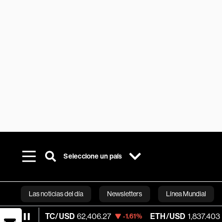
Seleccione un país
Las noticias del día
Newsletters
Línea Mundial
TC/USD
62,406.27
ETH/USD
1,837.403
V
-1.61%
-2.37%
Bloomberg 