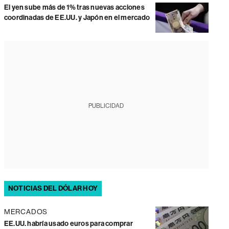
El yen sube más de 1% tras nuevas acciones
coordinadas de EE.UU. y Japón en el mercado
PUBLICIDAD
NOTICIAS DEL DÓLAR HOY
MERCADOS
EE.UU. habría usado euros para comprar