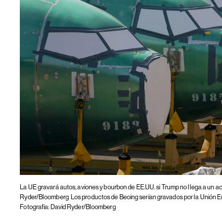
La UE gravará autos, aviones y bourbon de EE.UU. si Trump no llega a un 
Ryder/Bloomberg
Los productos de Beoing serían gravados por la Unión Eu
Fotografia: David Ryder/Bloomberg