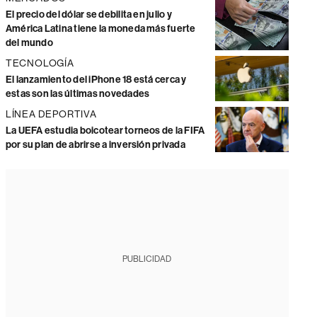
El precio del dólar se debilita en julio y
América Latina tiene la moneda más fuerte
del mundo
TECNOLOGÍA
El lanzamiento del iPhone 18 está cerca y
estas son las últimas novedades
LÍNEA DEPORTIVA
La UEFA estudia boicotear torneos de la FIFA
por su plan de abrirse a inversión privada
PUBLICIDAD