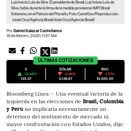
Luiz Inácio Lula da Silva
El presidente de Brasil, Luiz Inácio Lula da
Silva, habla durante la firma de la medida provisional (MP) Brasil
Soberano, en el Palacio del Planalto. Foto: CanalGov/Reproducción.
(José Cruz/Agência Brasil/José Cruz/Agência Brasil)
Por
Daniel Salazar Castellanos
18 de febrero, 2026 | 11:57 AM
ÚLTIMAS
COTIZACIONES
C
DÓLAR
BVC
+0.42%
-0.65%
-1.77%
135.57
3,138.97
15,520.00
Bloomberg Línea — Una eventual victoria de la
izquierda en las elecciones de
Brasil, Colombia
y Perú
no implicaría necesariamente un
deterioro del sentimiento de mercado ni
mayor confrontación con Estados Unidos, dijo