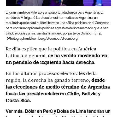
El gran triunfo de Milei abre una oportunidad única para Argentina.
El
partido de Milei ganó las elecciones intermedias de Argentina, un
resultado que le dará al líder libertario una sólida posición en el Congreso
para continuar aplicando políticas agresivas de libre mercado que le han
valido elogios y un salvavidas financiero por parte de Donald Trump.
(Photographer: Bloomberg/Bloomber/Bloomberg)
Revilla explica que la política en América
Latina, en general,
se ha venido moviendo en
un péndulo de izquierda hacia derecha
.
En los últimos procesos electorales de la
región, la derecha ha ganado terreno,
desde
las elecciones de medio término de Argentina
hasta las presidenciales en Chile, Bolivia y
Costa Rica.
Ver más:
Dólar en Perú y Bolsa de Lima tendrían un