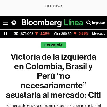
PUBLICIDAD
Ingresar
-2.28%
Visa
-0.88%
MercadoLibre
6.068
359.30
1,829.82
ECONOMÍA
Victoria de la izquierda
en Colombia, Brasil y
Perú “no
necesariamente”
asustaría al mercado: Citi
El mercado espera que, en general, esa tendencia del