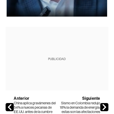
PUBLICIDAD
Anterior
Siguiente
China aplica gravámenes del
Sismo en Colombia redujo
54% a nueces pecanas de
18% la demanda de energía:
EE.UU. antes de la cumbre
estas son las afectaciones