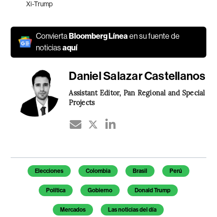
Xi-Trump
Convierta
Bloomberg Línea
en su fuente de
noticias
aquí
Daniel Salazar Castellanos
Assistant Editor, Pan Regional and Special
Projects
Temas de este artículo
Elecciones
Colombia
Brasil
Perú
Política
Gobierno
Donald Trump
Mercados
Las noticias del día