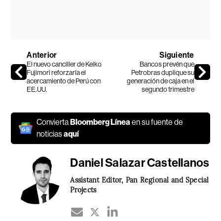
Anterior
Siguiente
El nuevo canciller de Keiko
Bancos prevén que
Fujimori reforzaría el
Petrobras duplique su
acercamiento de Perú con
generación de caja en el
EE.UU.
segundo trimestre
Convierta
Bloomberg Línea
en su fuente de
noticias
aquí
Daniel Salazar Castellanos
Assistant Editor, Pan Regional and Special
Projects