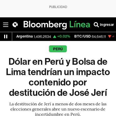
PUBLICIDAD
Ingresar
ina
+0.02%
BTC/USD
-0.22%
ETH/USD
1,496.2634
64,646.11
PERÚ
Dólar en Perú y Bolsa de
Lima tendrían un impacto
contenido por
destitución de José Jerí
La destitución de Jerí a menos de dos meses de las
elecciones generales abre un nuevo escenario de
incertidumbre en Perú.