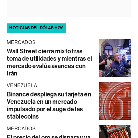
NOTICIAS DEL DÓLAR HOY
MERCADOS
Wall Street cierra mixto tras
toma de utilidades y mientras el
mercado evalúa avances con
Irán
VENEZUELA
Binance despliega su tarjeta en
Venezuela en un mercado
impulsado por el auge de las
stablecoins
MERCADOS
El precio del oro se dispara y va