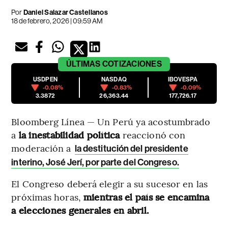
Por
Daniel Salazar Castellanos
18 de febrero, 2026 | 09:59 AM
ÚLTIMAS
COTIZACIONES
USDPEN
NASDAQ
IBOVESPA
-0.08%
-0.83%
-0.09%
3.3872
26,363.44
177,726.17
Bloomberg Línea — Un Perú ya acostumbrado
a
la inestabilidad política
reaccionó con
moderación a
la destitución del presidente
interino, José Jerí, por parte del Congreso.
El Congreso deberá elegir a su sucesor en las
próximas horas,
mientras el país se encamina
a elecciones generales en abril.