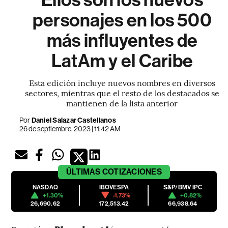
personajes en los 500
más influyentes de
LatAm y el Caribe
Esta edición incluye nuevos nombres en diversos
sectores, mientras que el resto de los destacados se
mantienen de la lista anterior
Por
Daniel Salazar Castellanos
26 de septiembre, 2023 | 11:42 AM
ÚLTIMAS
COTIZACIONES
NASDAQ
IBOVESPA
S&P/BMV IPC
+1.30%
-1.73%
+0.82%
26,690.62
172,513.42
66,938.64