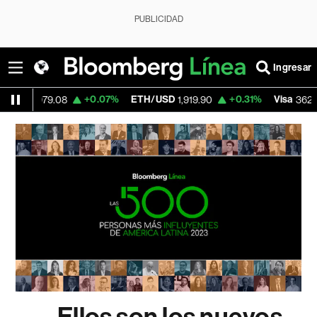
PUBLICIDAD
Ingresar
+0.07%
ETH/USD
+0.31%
Visa
-2.
79.08
1,919.90
362.50
Ellos son los nuevos