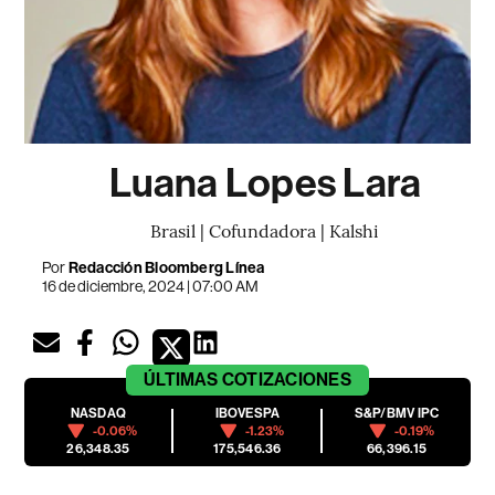
Luana Lopes Lara
Brasil | Cofundadora | Kalshi
Por
Redacción Bloomberg Línea
16 de diciembre, 2024 | 07:00 AM
ÚLTIMAS
COTIZACIONES
NASDAQ
IBOVESPA
S&P/BMV IPC
-0.06%
-1.23%
-0.19%
26,348.35
175,546.36
66,396.15