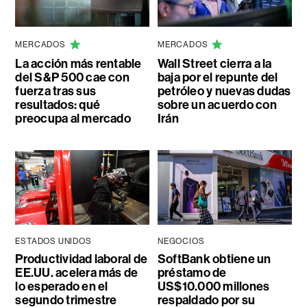
MERCADOS
MERCADOS
La acción más rentable
Wall Street cierra a la
del S&P 500 cae con
baja por el repunte del
fuerza tras sus
petróleo y nuevas dudas
resultados: qué
sobre un acuerdo con
preocupa al mercado
Irán
ESTADOS UNIDOS
NEGOCIOS
Productividad laboral de
SoftBank obtiene un
EE.UU. acelera más de
préstamo de
lo esperado en el
US$10.000 millones
segundo trimestre
respaldado por su