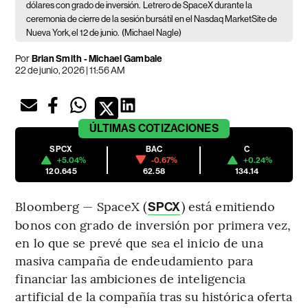
dólares con grado de inversión.
Letrero de SpaceX durante la
ceremonia de cierre de la sesión bursátil en el Nasdaq MarketSite de
Nueva York, el 12 de junio.
(Michael Nagle)
Por
Brian Smith - Michael Gambale
22 de junio, 2026 | 11:56 AM
ÚLTIMAS
COTIZACIONES
SPCX
BAC
C
+5.04%
-0.67%
+0.24%
120.645
62.58
134.14
Bloomberg — SpaceX (
) está emitiendo
SPCX
bonos con grado de inversión por primera vez,
en lo que se prevé que sea el inicio de una
masiva campaña de endeudamiento para
financiar las ambiciones de inteligencia
artificial de la compañía tras su histórica oferta