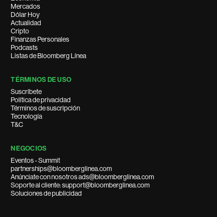
Mercados
Dólar Hoy
Actualidad
Cripto
Finanzas Personales
Podcasts
Listas de Bloomberg Línea
TÉRMINOS DE USO
Suscríbete
Política de privacidad
Términos de suscripción
Tecnología
T&C
NEGOCIOS
Eventos - Summit
partnerships@bloomberglinea.com
Anúnciate con nosotros ads@bloomberglinea.com
Soporte al cliente: support@bloomberglinea.com
Soluciones de publicidad