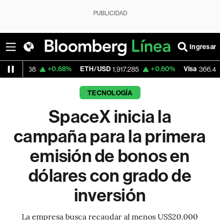
PUBLICIDAD
Ingresar
+0.68%
ETH/USD
+0.60%
Visa
-1.09%
1,917.285
366.425
TECNOLOGÍA
SpaceX inicia la
campaña para la primera
emisión de bonos en
dólares con grado de
inversión
La empresa busca recaudar al menos US$20.000