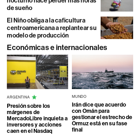
nocturno hace perder más horas
de sueño
El Niño obliga a la caficultura
centroamericana a replantear su
modelo de producción
Económicas e internacionales
MUNDO
ARGENTINA
Irán dice que acuerdo
Presión sobre los
con Omán para
márgenes de
gestionar el estrecho de
MercadoLibre inquieta a
Ormuz está en su fase
inversores y acciones
final
caen en el Nasdaq