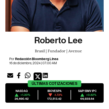
Roberto Lee
Brasil | Fundador | Avenue
Por
Redacción Bloomberg Línea
16 de diciembre, 2024 | 07:00 AM
ÚLTIMAS
COTIZACIONES
NASDAQ
IBOVESPA
S&P/BMV IPC
+1.30%
-1.73%
+0.82%
26,690.62
172,513.42
66,938.64