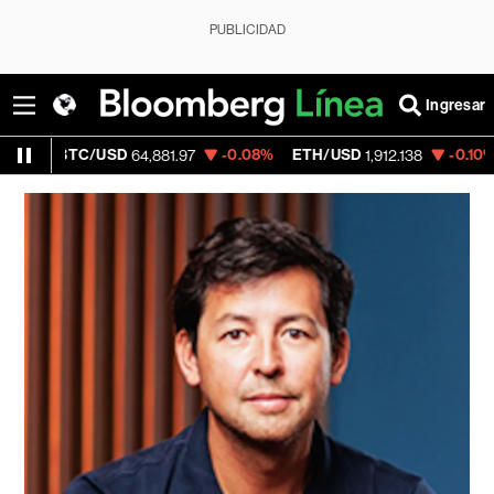
PUBLICIDAD
Ingresar
BTC/USD
-0.08%
ETH/USD
-0.10%
Vis
64,881.97
1,912.138