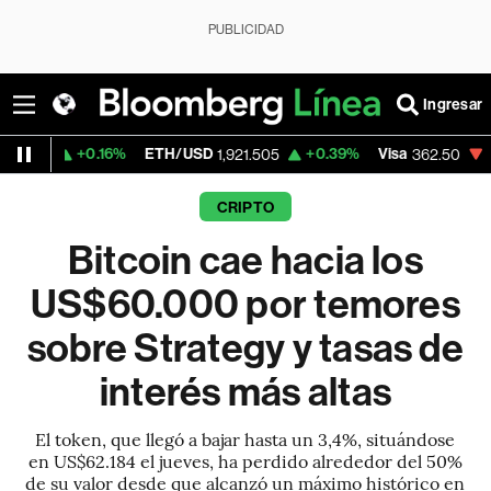
PUBLICIDAD
Ingresar
.16%
ETH/USD
+0.39%
Visa
-2.15%
Merc
1,921.505
362.50
CRIPTO
Bitcoin cae hacia los
US$60.000 por temores
sobre Strategy y tasas de
interés más altas
El token, que llegó a bajar hasta un 3,4%, situándose
en US$62.184 el jueves, ha perdido alrededor del 50%
de su valor desde que alcanzó un máximo histórico en