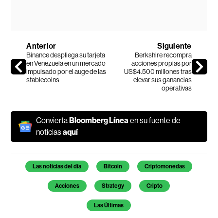
Anterior
Siguiente
Binance despliega su tarjeta
Berkshire recompra
en Venezuela en un mercado
acciones propias por
impulsado por el auge de las
US$4.500 millones tras
stablecoins
elevar sus ganancias
operativas
Convierta
Bloomberg Línea
en su fuente de
noticias
aquí
Temas de este artículo
Las noticias del día
Bitcoin
Criptomonedas
Acciones
Strategy
Cripto
Las Últimas