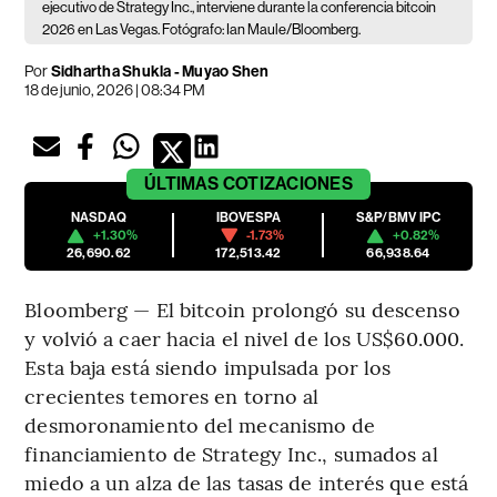
ejecutivo de Strategy Inc., interviene durante la conferencia bitcoin
2026 en Las Vegas. Fotógrafo: Ian Maule/Bloomberg.
Por
Sidhartha Shukla - Muyao Shen
18 de junio, 2026 | 08:34 PM
ÚLTIMAS
COTIZACIONES
NASDAQ
IBOVESPA
S&P/BMV IPC
+1.30%
-1.73%
+0.82%
26,690.62
172,513.42
66,938.64
Bloomberg — El bitcoin prolongó su descenso
y volvió a caer hacia el nivel de los US$60.000.
Esta baja está siendo impulsada por los
crecientes temores en torno al
desmoronamiento del mecanismo de
financiamiento de Strategy Inc., sumados al
miedo a un alza de las tasas de interés que está