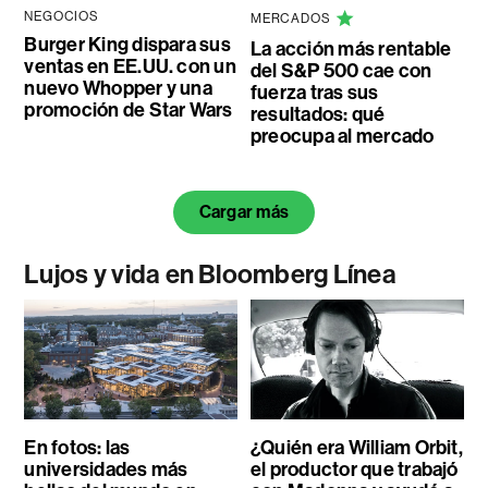
NEGOCIOS
MERCADOS
Burger King dispara sus
La acción más rentable
ventas en EE.UU. con un
del S&P 500 cae con
nuevo Whopper y una
fuerza tras sus
promoción de Star Wars
resultados: qué
preocupa al mercado
Cargar más
Lujos y vida en Bloomberg Línea
En fotos: las
¿Quién era William Orbit,
universidades más
el productor que trabajó