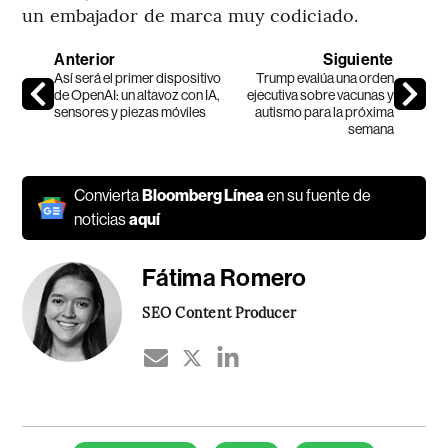
un embajador de marca muy codiciado.
Anterior
Siguiente
Así será el primer dispositivo
Trump evalúa una orden
de OpenAI: un altavoz con IA,
ejecutiva sobre vacunas y
sensores y piezas móviles
autismo para la próxima
semana
Convierta
Bloomberg Línea
en su fuente de
noticias
aquí
Fátima Romero
SEO Content Producer