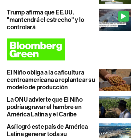
Trump afirma que EE.UU.
"mantendrá el estrecho" y lo
controlará
El Niño obliga a la caficultura
centroamericana a replantear su
modelo de producción
La ONU advierte que El Niño
podría agravar el hambre en
América Latina y el Caribe
Así logró este país de América
Latina generar toda su