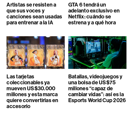
Artistas se resisten a
GTA 6 tendrá un
que sus voces y
adelanto exclusivo en
canciones sean usadas
Netflix: cuándo se
para entrenar a la IA
estrena y a qué hora
Las tarjetas
Batallas, videojuegos y
coleccionables ya
una bolsa de US$75
mueven US$30.000
millones “capaz de
millones y esta marca
cambiar vidas”: así es la
quiere convertirlas en
Esports World Cup 2026
accesorio