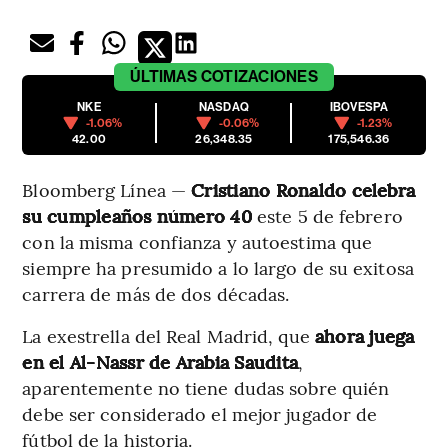
ÚLTIMAS
COTIZACIONES
NKE
NASDAQ
IBOVESPA
-1.06%
-0.06%
-1.23%
42.00
26,348.35
175,546.36
Bloomberg Línea —
Cristiano Ronaldo celebra
su cumpleaños número 40
este 5 de febrero
con la misma confianza y autoestima que
siempre ha presumido a lo largo de su exitosa
carrera de más de dos décadas.
La exestrella del Real Madrid, que
ahora juega
en el Al-Nassr de Arabia Saudita
,
aparentemente no tiene dudas sobre quién
debe ser considerado el mejor jugador de
fútbol de la historia.