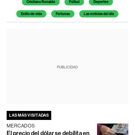
Temas de este artículo
Cristiano Ronaldo
Fútbol
Deportes
Estilo de vida
Fortunas
Las noticias del día
PUBLICIDAD
LAS MÁS VISITADAS
MERCADOS
El precio del dólar se debilita en